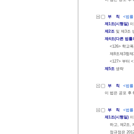
부 칙
<법률 제
제1조(시행일)
이
제2조
및 제3조 
제4조(다른 법률
<126> 학교
제8조제3항제
<127> 부터 
제5조
생략
부 칙
<법률 제
이 법은 공포 후
부 칙
<법률 제
제1조(시행일)
이
하고, 제2조,
정규정은 201