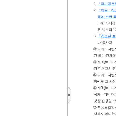
1.
「국가공무
2.
「아동ㆍ청소
등에 관한 
나지 아니하
된 날부터 
3.
「청소년 
나 종사자
③ 국가ㆍ지방자
관 또는 단체에
④ 제3항에 따
경우 학교의 
⑤ 국가ㆍ지방
장에게 그 사람
⑥ 제3항에 따
국가ㆍ지방자치
것을 신청할 수
⑦ 학생보호인력
당하지 아니한