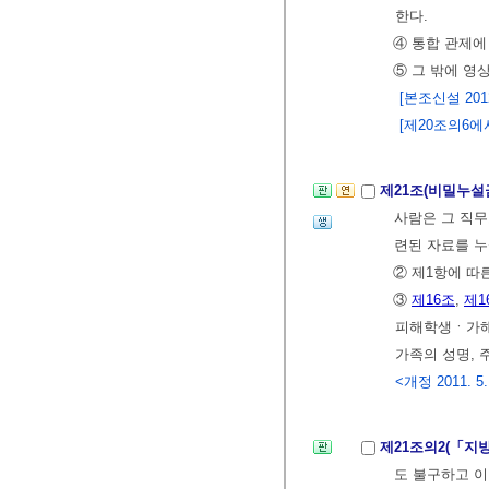
한다.
④ 통합 관제에
⑤ 그 밖에 
[본조신설 2012.
[제20조의6에서 
제21조(비밀누설
사람은 그 직무
련된 자료를 
② 제1항에 따
③
제16조
,
제1
피해학생ㆍ가해
가족의 성명, 
<개정 2011. 5. 1
제21조의2(「지
도 불구하고 이