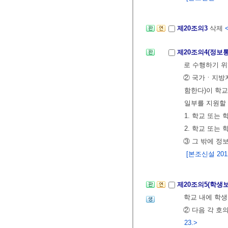
제20조의3
삭제
제20조의4(정보
로 수행하기 위
② 국가ㆍ지방자
함한다)이 학교
일부를 지원할 
1. 학교 또는
2. 학교 또는
③ 그 밖에 정
[본조신설 2012.
제20조의5(학생
학교 내에 학생
② 다음 각 호
23.>