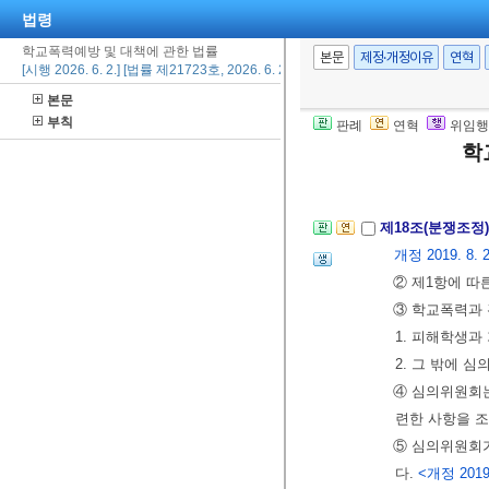
법령
학교폭력예방 및 대책에 관한 법률
제17조의5(재판
본문
제정·개정이유
연혁
[시행 2026. 6. 2.] [법률 제21723호, 2026. 6. 2., 일부개정]
또는 그 보호
본문
에 우선하여 신
부칙
판례
연혁
위임행
및 제3심에서는
학
[본조신설 2023.
제18조(분쟁조정
개정 2019. 8. 2
② 제1항에 따
③ 학교폭력과 
1. 피해학생과
2. 그 밖에 
④ 심의위원회
련한 사항을 조
⑤ 심의위원회
다.
<개정 2019.