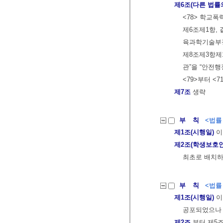
제6조(다른 법률
<78> 학교
제6조제1항, 
육과학기술부장
제8조제3항제
관”을 “안전
<79>부터 <7
제7조
생략
부 칙
<법률 제
제1조(시행일)
이
제2조(학생보호인
최초로 배치하
부 칙
<법률 제
제1조(시행일)
이
공포되었으나 
제2조
부터 제5