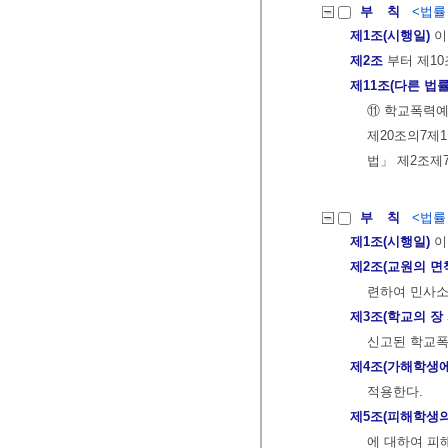
부 칙
<법률 제
제1조(시행일)
이
제2조
부터 제10
제11조(다른 법률
⑪ 학교폭력예
제20조의7제
법」 제2조제
부 칙
<법률 제
제1조(시행일)
이
제2조(교원의 면
련하여 민사소
제3조(학교의 장
신고된 학교폭
제4조(가해학생에
적용한다.
제5조(피해학생의
에 대하여 피