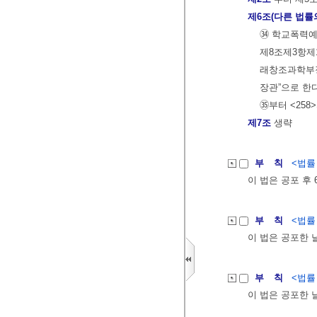
제6조(다른 법률
㉞ 학교폭력예
제8조제3항제
래창조과학부장
장관”으로 한다
㉟부터 <258
제7조
생략
부 칙
<법률 제
이 법은 공포 후
부 칙
<법률 제
이 법은 공포한 
부 칙
<법률 제
이 법은 공포한 