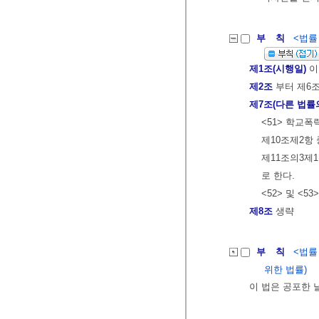
부 칙
<법률 제
제1조(시행일)
이
제2조
부터 제6
제7조(다른 법률
<51> 학교
제10조제2항
제11조의3제1
로 한다.
<52> 및 <53
제8조
생략
부 칙
<법률 제
위한 법률)
이 법은 공포한 