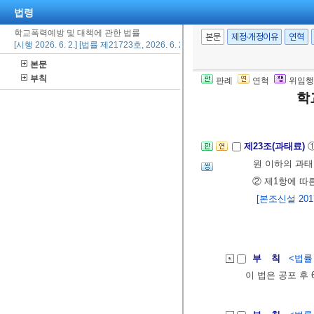
도 불구하고 이
법령
가해학생 간의 
학교폭력예방 및 대책에 관한 법률
본문
제정·개정이유
연혁
[본조신설 2019.
[시행 2026. 6. 2.] [법률 제21723호, 2026. 6. 2., 일부개정]
본문
부칙
판례
연혁
위임행
제22조(벌칙)
제2
학
[전문개정 2017.
제23조(과태료)
원 이하의 과
② 제1항에 따
[본조신설 2017.
부 칙
<법률 제
이 법은 공포 후