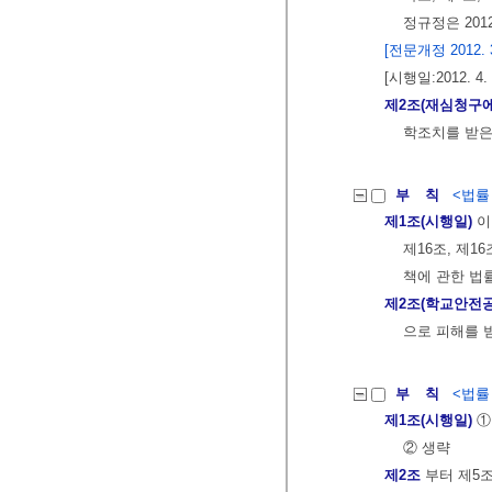
정규정은 201
[전문개정 2012. 3.
[시행일:2012. 4. 
제2조(재심청구에
학조치를 받은
부 칙
<법률 제
제1조(시행일)
이
제16조, 제1
책에 관한 법률
제2조(학교안전공
으로 피해를 
부 칙
<법률 제
제1조(시행일)
①
② 생략
제2조
부터 제5