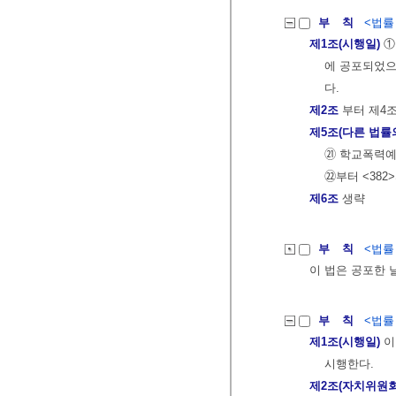
부 칙
<법률 제
제1조(시행일)
①
에 공포되었으
다.
제2조
부터 제4
제5조(다른 법률
㉑ 학교폭력예
㉒부터 <382
제6조
생략
부 칙
<법률 제
이 법은 공포한 
부 칙
<법률 제
제1조(시행일)
이
시행한다.
제2조(자치위원회