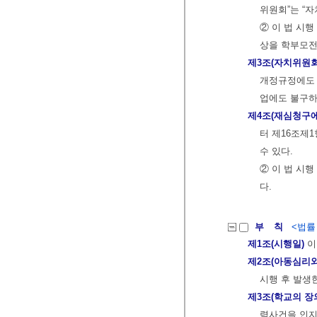
위원회”는 “자
② 이 법 시
상을 학부모전
제3조(자치위원회
개정규정에도 
업에도 불구하
제4조(재심청구에
터 제16조제1
수 있다.
② 이 법 시
다.
부 칙
<법률 제
제1조(시행일)
이
제2조(아동심리와
시행 후 발생
제3조(학교의 장
력사건을 인지