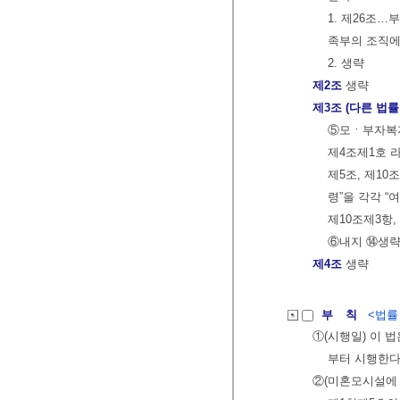
1. 제26조…
족부의 조직에
2. 생략
제2조
생략
제3조 (다른 법률
⑤모ㆍ부자복지
제4조제1호 
제5조, 제10
령”을 각각 “
제10조제3항,
⑥내지 ⑭생
제4조
생략
부 칙
<법률 제
①(시행일) 이 법
부터 시행한다
②(미혼모시설에 