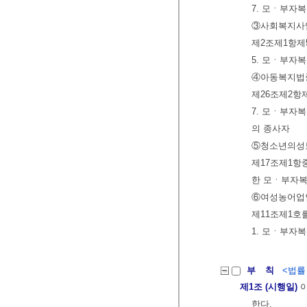
7. 모ㆍ부자
③사회복지사업
제2조제1항제
5. 모ㆍ부자
④아동복지법중
제26조제2항
7. 모ㆍ부자
의 종사자
⑤청소년의성
제17조제1항
한 모ㆍ부자복
⑥여성농어업인
제11조제1호
1. 모ㆍ부자
부 칙
<법률 제
제1조 (시행일)
이
한다.