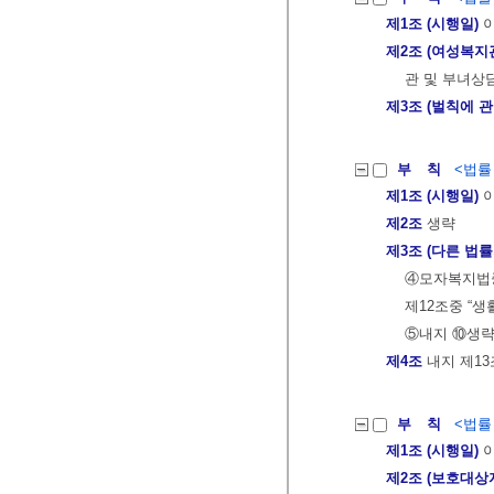
제1조 (시행일)
이
제2조 (여성복지
관 및 부녀상
제3조 (벌칙에 
부 칙
<법률 제
제1조 (시행일)
이
제2조
생략
제3조 (다른 법률
④모자복지법중
제12조중 “
⑤내지 ⑩생
제4조
내지 제13
부 칙
<법률 제
제1조 (시행일)
이
제2조 (보호대상