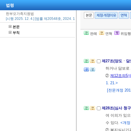
② 지원기관은 
법령
급여 중 과잉
한부모가족지원법
본문
제정·개정이유
연혁
한다. 다만, 
[시행 2025. 12. 4.] [법률 제20548호, 2024. 12. 3., 일부개정]
수 있다.
<개정 2
본문
부칙
[전문개정 2007.
판례
연혁
위임행
제5장 보칙
<개정
제27조(양도ㆍ담
하거나 담보로 
②
제12조의5
제
1. 21.>
[전문개정 2011.
제28조(심사 청구
여 이의가 있으
수 있다.
<개정 2
② 복지실시기관