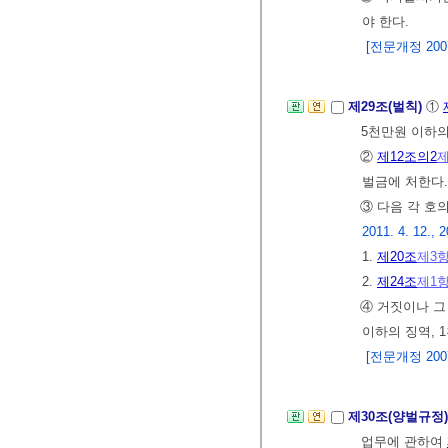
야 한다.
[전문개정 2007.
제29조(벌칙)
①
5천만원 이하의
②
제12조의2
제
벌금에 처한다
③ 다음 각 호
2011. 4. 12., 2
1.
제20조
제3
2.
제24조
제1
④ 거짓이나 그
이하의 징역, 
[전문개정 2007.
제30조(양벌규정
업무에 관하여