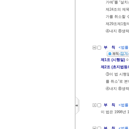
가에”를 “설치
제24조의 제목
가를 취소할 수
제29조제1항제
④내지 ⑧생
부 칙
<법률 제
제1조 (시행일)
이
제2조 (초지법등
③이 법 시행일
를 취소”로 본
④내지 ⑧생
부 칙
<법률 제
이 법은 1998년
부 칙
<법률 제