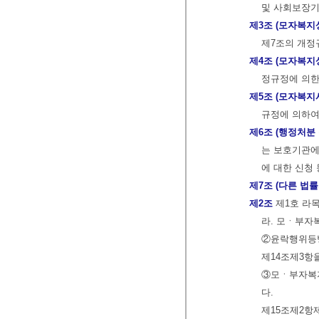
및 사회보장기
제3조 (모자복지
제7조의 개정
제4조 (모자복지
정규정에 의한
제5조 (모자복지
규정에 의하여
제6조 (행정처분
는 보호기관에
에 대한 신청 
제7조 (다른 법률
제2조
제1호 라목
라. 모ㆍ부자
②윤락행위등방
제14조제3항
③모ㆍ부자복지
다.
제15조제2항