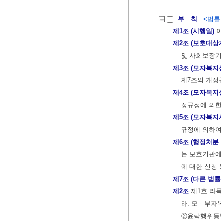
부 칙
<법률 제
제1조 (시행일)
이
제2조 (보호대상
및 사회보장기
제3조 (모자복지
제7조의 개정
제4조 (모자복지
정규정에 의한
제5조 (모자복지
규정에 의하여
제6조 (행정처분
는 보호기관에
에 대한 신청 
제7조 (다른 법률
제2조
제1호 라목
라. 모ㆍ부자
②윤락행위등방