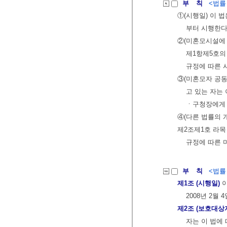
부 칙
<법률 제
①(시행일) 이 법
부터 시행한다
②(미혼모시설에 
제1항제5호의
규정에 따른 
③(미혼모자 공
고 있는 자는
ㆍ구청장에게 
④(다른 법률의
제2조제1호 라목
규정에 따른 
부 칙
<법률 제
제1조 (시행일)
이
2008년 2월
제2조 (보호대상
자는 이 법에