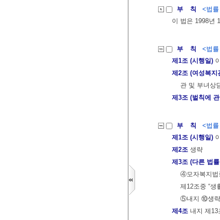
부 칙
<법률 제
이 법은 1998년
부 칙
<법률 제
제1조 (시행일)
이
제2조 (여성복지
관 및 부녀상
제3조 (벌칙에 
부 칙
<법률 제
제1조 (시행일)
이
제2조
생략
제3조 (다른 법률
④모자복지법중
제12조중 “
⑤내지 ⑩생
제4조
내지 제13