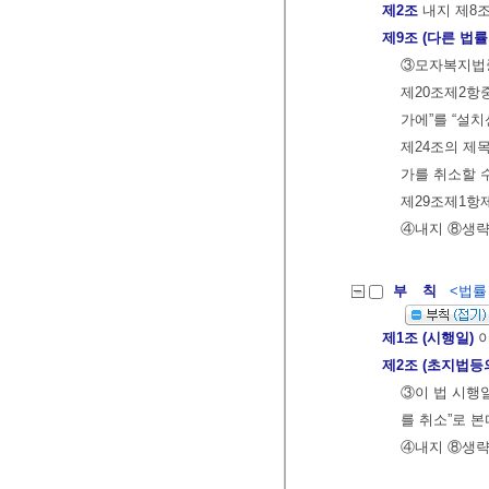
제2조
내지 제8조
제9조 (다른 법
③모자복지법중
제20조제2항
가에”를 “설치
제24조의 제목
가를 취소할 수
제29조제1항제
④내지 ⑧생
부 칙
<법률 제
제1조 (시행일)
이
제2조 (초지법등
③이 법 시행일
를 취소”로 본
④내지 ⑧생