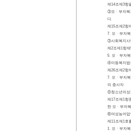
제14조제3항
③모ㆍ부자복지
다.
제15조제2항
7. 모ㆍ부자
③사회복지사업
제2조제1항제
5. 모ㆍ부자
④아동복지법중
제26조제2항
7. 모ㆍ부자
의 종사자
⑤청소년의성
제17조제1항
한 모ㆍ부자복
⑥여성농어업인
제11조제1호
1. 모ㆍ부자