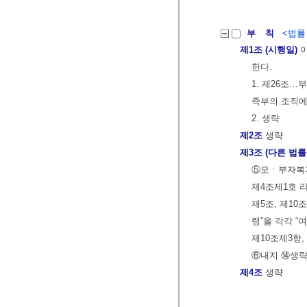
부 칙
<법률 제
제1조 (시행일)
이
한다.
1. 제26조…
족부의 조직에
2. 생략
제2조
생략
제3조 (다른 법률
⑤모ㆍ부자복지
제4조제1호 
제5조, 제10
령”을 각각 “
제10조제3항,
⑥내지 ⑭생
제4조
생략