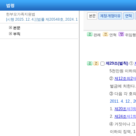
법령
제28조(심사 청구
한부모가족지원법
여 이의가 있으
본문
제정·개정이유
연혁
[시행 2025. 12. 4.] [법률 제20548호, 2024. 12. 3., 일부개정]
수 있다.
<개정 2
본문
② 복지실시기관
부칙
판례
연혁
위임행
야 한다.
[전문개정 2007.
제29조(벌칙)
①
5천만원 이하의
②
제12조의2
제
벌금에 처한다
③ 다음 각 호
2011. 4. 12., 2
1.
제20조
제3
2.
제24조
제1
④ 거짓이나 그
이하의 징역, 