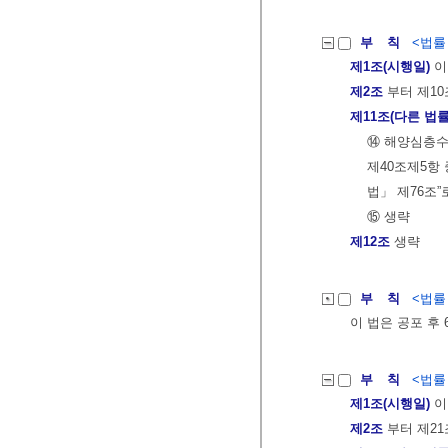
부 칙
<법률 제
제1조(시행일)
이
제2조
부터 제10
제11조(다른 법률
⑭ 해양심층수
제40조제5항
법」 제76조”
⑮ 생략
제12조
생략
부 칙
<법률 제
이 법은 공포 후
부 칙
<법률 제
제1조(시행일)
이
제2조
부터 제21