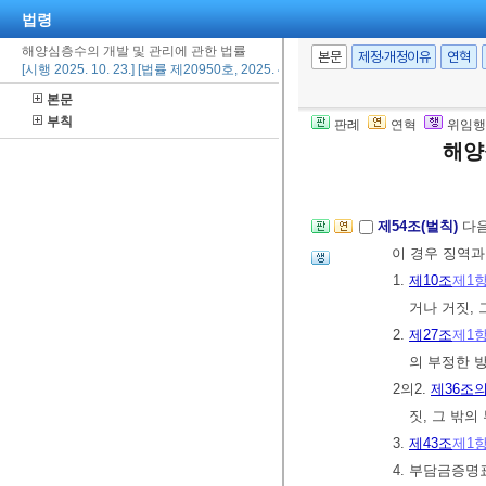
2의2.
제32조
제
법령
3.
제43조
제2
해양심층수의 개발 및 관리에 관한 법률
본문
제정·개정이유
연혁
[시행 2025. 10. 23.] [법률 제20950호, 2025. 4. 22., 일부개정]
본문
제53조(권한의 
부칙
판례
연혁
위임행
도지사 또는 소
해양
제8장 벌칙
제54조(벌칙)
다음
이 경우 징역과
1.
제10조
제1
거나 거짓,
2.
제27조
제1
의 부정한 
2의2.
제36조의
짓, 그 밖
3.
제43조
제1
4. 부담금증