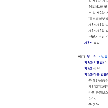
및 제7항, 제
44조제1항 및 
분 및 제2항,
“국토해양부장
제6조제1항 및
제7조제2항 
<693> 부터 
제7조
생략
부 칙
<법률 제
제1조(시행일)
이
제2조
생략
제3조(다른 법률
㉘ 해양심층수
제17조제1항제
따른 공원보호
한다.
㉙ 생략