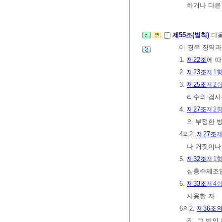
하거나 다른
제55조(벌칙)
다음
이 경우 징역과
1.
제22조
에 
2.
제23조
제1
3.
제25조
제2
리수의 검사
4.
제27조
제2
의 부정한 
4의2.
제27조
제
나 거짓이나
5.
제32조
제1
심층수제조업
6.
제33조
제4
사용한 자
6의2.
제36조의
짓, 그 밖