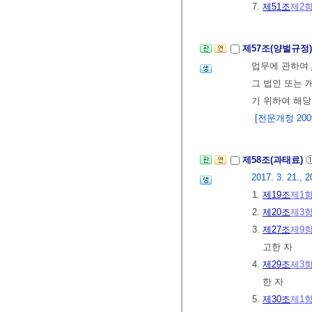
7.
제51조
제2
제57조(양벌규정
업무에 관하여
그 법인 또는 
기 위하여 해당
[전문개정 2009.
제58조(과태료)
2017. 3. 21., 2
1.
제19조
제1
2.
제20조
제3
3.
제27조
제9
고한 자
4.
제29조
제3
한 자
5.
제30조
제1