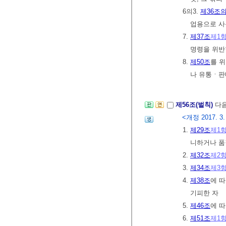
6의3.
제36조의
업용으로 사
7.
제37조
제1
명령을 위반
8.
제50조
를 
나 유통ㆍ판
제56조(벌칙)
다음
<개정 2017. 3. 2
1.
제29조
제1
니하거나 품
2.
제32조
제2
3.
제34조
제3
4.
제38조
에 
기피한 자
5.
제46조
에 
6.
제51조
제1