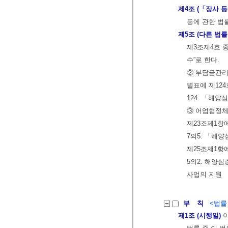
제4조 (「장사 
등에 관한 법률
제5조 (다른 법률
제3조제4호 
수”로 한다.
② 부담금관리
별표에 제12
124. 「해
③ 어업협정체
제23조제1항
7의5. 「해
제25조제1항
5의2. 해양
사업의 지원
부 칙
<법률 제
제1조 (시행일)
이