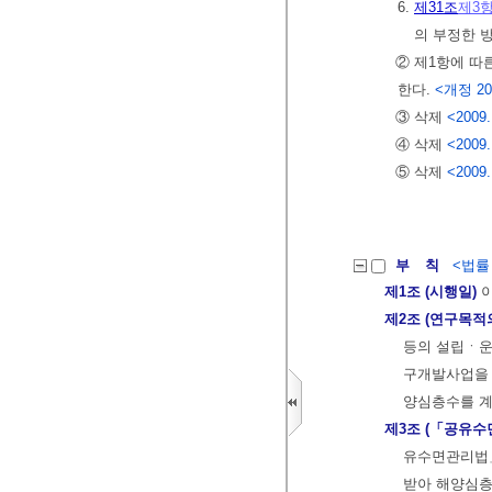
6.
제31조
제3
의 부정한 
② 제1항에 따
한다.
<개정 2008
③ 삭제
<2009.
④ 삭제
<2009.
⑤ 삭제
<2009.
부 칙
<법률 제
제1조 (시행일)
이
제2조 (연구목적
등의 설립ㆍ운
구개발사업을 
양심층수를 계
제3조 (「공유수
유수면관리법」
받아 해양심층