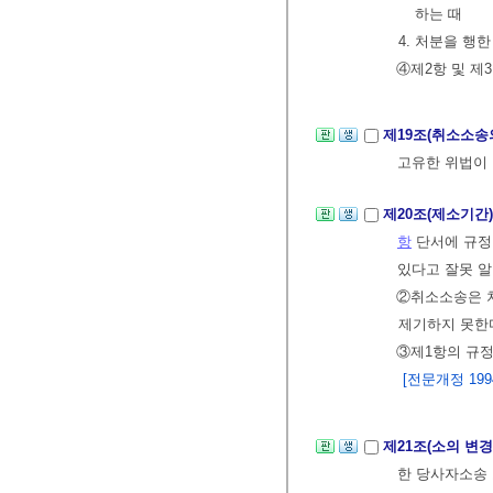
하는 때
4. 처분을 행
④제2항 및 제
제19조(취소소송
고유한 위법이 
제20조(제소기간
항
단서에 규정
있다고 잘못 알
②취소소송은 처
제기하지 못한다
③제1항의 규정
[전문개정 1994.
제21조(소의 변경
한 당사자소송