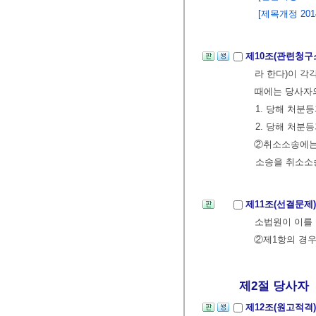
[제목개정 2014.
제10조(관련청구
라 한다)이 각
때에는 당사자의
1. 당해 처
2. 당해 처분
②취소소송에는
소송을 취소소송
제11조(선결문제
소법원이 이를
②제1항의 경우
제2절 당사자
제12조(원고적격