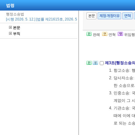
법령
1. “처분등”
행정소송법
그 밖에 이에
본문
제정·개정이유
연혁
[시행 2026. 5. 12.] [법률 제21615호, 2026. 5. 12., 일부개정]
2. “부작위”
본문
무가 있음에
부칙
판례
연혁
위임행
②이 법을 적용
단체 및 그 기
제3조(행정소송의
1. 항고소송:
2. 당사자소송
한 소송으로
3. 민중소송:
계없이 그 
4. 기관소송:
때에 이에 
로 되는 소