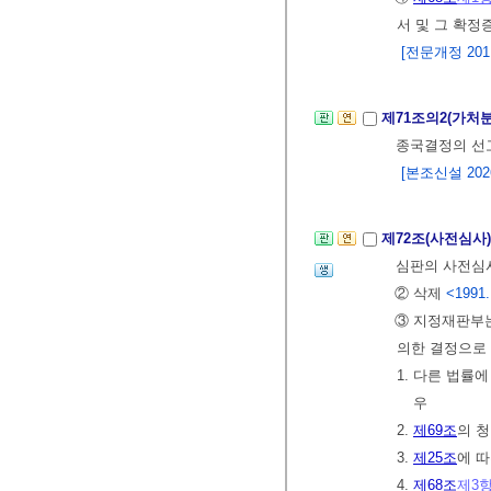
서 및 그 확정
[전문개정 2011.
제71조의2(가처
종국결정의 선고
[본조신설 2026.
제72조(사전심사
심판의 사전심사
② 삭제
<1991.
③ 지정재판부는
의한 결정으로
1. 다른 법률
우
2.
제69조
의 
3.
제25조
에 
4.
제68조
제3