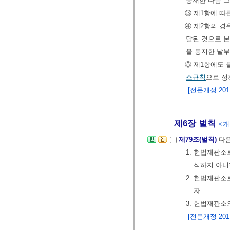
등재한 다음 
③ 제1항에 따
④ 제2항의 경
달된 것으로 본
을 통지한 날부
⑤ 제1항에도
소규칙
으로 정
[전문개정 2011.
제6장 벌칙
<개정
제79조(벌칙)
다음
1. 헌법재판소
석하지 아니
2. 헌법재판
자
3. 헌법재판소
[전문개정 2011.