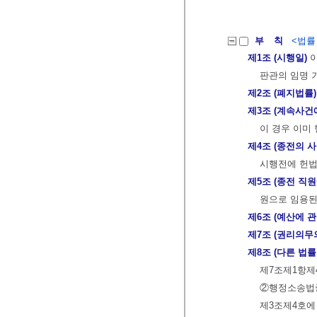
부 칙
<법률 제
제1조 (시행일)
이
판관의 임명 기
제2조 (폐지법률)
제3조 (계속사건
이 경우 이미
제4조 (종전의 
시행전에 헌법
제5조 (종전 직
원으로 임용된
제6조 (예산에 
제7조 (권리의무
제8조 (다른 법률
제7조제1항제
②행정소송법중
제3조제4호에