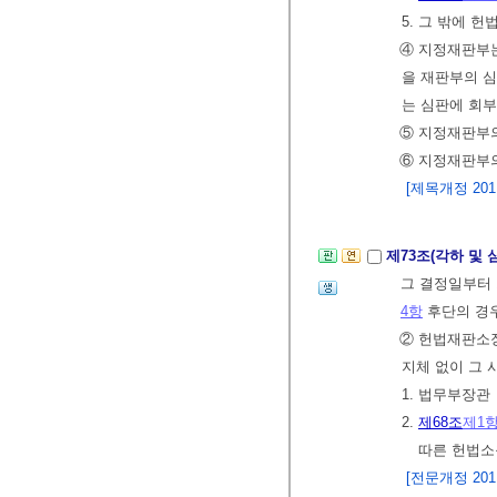
5. 그 밖에 
④ 지정재판부
을 재판부의 심
는 심판에 회부
⑤ 지정재판부
⑥ 지정재판부
[제목개정 2011.
제73조(각하 및
그 결정일부터 
4항
후단의 경우
② 헌법재판소
지체 없이 그 
1. 법무부장관
2.
제68조
제1
따른 헌법소
[전문개정 2011.