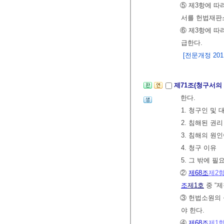
⑤ 제3항에 따
서를 헌법재판
⑥ 제3항에 
급한다.
[전문개정 2011.
제71조(청구서의
한다.
1. 청구인 및
2. 침해된 권리
3. 침해의 원
4. 청구 이유
5. 그 밖에 필
②
제68조
제2
조
제1호
중 “제
③ 헌법소원의
야 한다.
④
제68조
제1