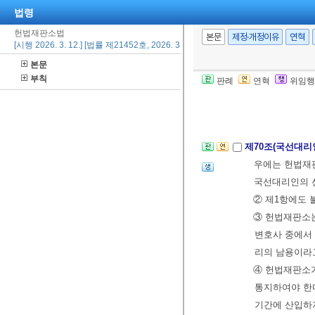
법령
사유가 있는 날
헌법재판소법
판은 그 최종결
본문
제정·개정이유
연혁
[시행 2026. 3. 12.] [법률 제21452호, 2026. 3. 12., 일부개정]
은 그 확정일부
본문
②
제68조
제2
부칙
판례
연혁
위임행
30일 이내에 
[전문개정 2011.
제70조(국선대리
우에는 헌법재판
국선대리인의 
② 제1항에도 
③ 헌법재판소는
변호사 중에서 
리의 남용이라
④ 헌법재판소가
통지하여야 한다
기간에 산입하