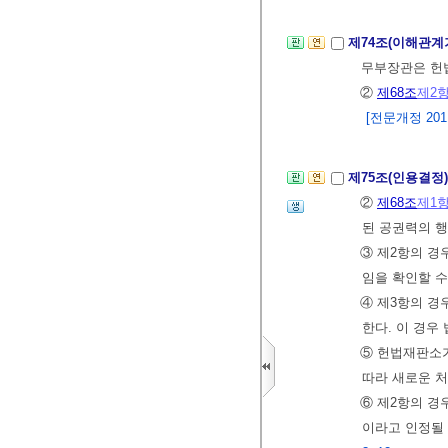
제74조(이해관계
무부장관은 헌법
②
제68조
제2
[전문개정 2011.
제75조(인용결정
②
제68조
제1
된 공권력의 행
③ 제2항의 경
임을 확인할 수
④ 제3항의 경
한다. 이 경우
⑤ 헌법재판소
따라 새로운 처
⑥ 제2항의 경
이라고 인정될 