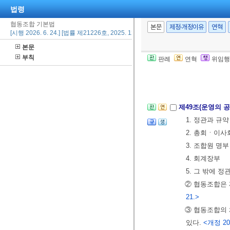
법령
제5절 회계
협동조합 기본법
제47조(회계연도
본문
제정·개정이유
연혁
[시행 2026. 6. 24.] [법률 제21226호, 2025. 12. 23., 일부개정]
② 협동조합의 
본문
부칙
판례
연혁
위임행
제48조(사업계획
의결을 받아야 
제49조(운영의 
1. 정관과 규
2. 총회ㆍ이사
3. 조합원 명부
4. 회계장부
5. 그 밖에 
② 협동조합은 
21.>
③ 협동조합의 
있다.
<개정 201