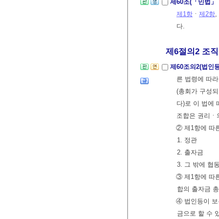
제60조(「민법」
제1항
ㆍ
제2항
,
다.
제6절의2 조
제60조의2(법인
른 법령에 따라
(총회가 구성되
다)로 이 법에
조합은 권리ㆍ
② 제1항에 따
1. 정관
2. 출자금
3. 그 밖에 
③ 제1항에 
합의 출자금 총
④ 법인등이 
금으로 할 수 