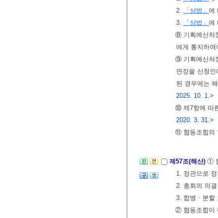
2.
「상법」
에
3.
「상법」
에
⑧ 기획예산처장
에게 통지하여
⑨ 기획예산처장
연장을 신청인에
된 경우에는 해
2025. 10. 1.>
⑩ 제7항에 따
2020. 3. 31.>
⑪ 협동조합의
제57조(해산)
① 
1. 정관으로 
2. 총회의 의결
3. 합병ㆍ분할
② 협동조합이 