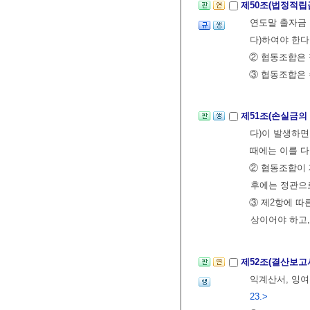
제50조(법정적립
연도말 출자금 
다)하여야 한다
② 협동조합은 
③ 협동조합은 
제51조(손실금의
다)이 발생하면
때에는 이를 다
② 협동조합이
후에는 정관으로
③ 제2항에 따
상이어야 하고,
제52조(결산보고
익계산서, 잉
23.>