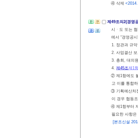
④ 삭제
<2014.
제49조의2(경영
시ㆍ도 또는 협
에서 “경영공시
1. 정관과 규
2. 사업결산 
3. 총회, 대
4.
제45조
제1
② 제1항에도 
고 이를 통합하
③ 기획예산처장
이 경우 협동조
④ 제1항부터 
필요한 사항은
[본조신설 2014.