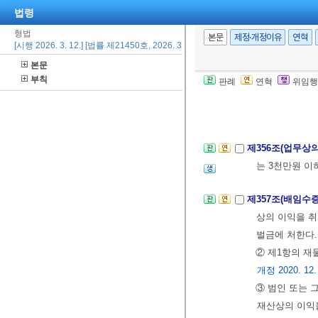
법령
제40장 횡령과 
형법
본문
제정·개정이유
연혁
[시행 2026. 3. 12.] [법률 제21450호, 2026. 3. 12., 일부개정]
제355조(횡령, 
본문
하의 징역 또는
부칙
판례
연혁
위임행
②타인의 사무
금 이를 취득하
제356조(업무상
는 3천만원 이
제357조(배임수
상의 이익을 취
벌금에 처한다
② 제1항의 재
개정 2020. 12.
③ 범인 또는 
재산상의 이익