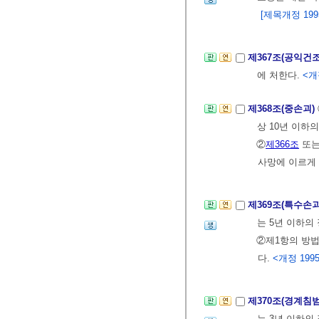
[제목개정 1995.
제367조(공익건
에 처한다.
<개정
제368조(중손괴)
상 10년 이하
②
제366조
또
사망에 이르게 
제369조(특수손
는 5년 이하의
②제1항의 방
다.
<개정 1995.
제370조(경계침
는 3년 이하의