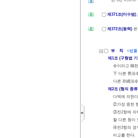
제371조(미수범)
제372조(동력)
본
부 칙
<법률 제
제1조 (구형법 
令이라고 稱한다
下 다른 舊法
다른 存續法令
제2조 (형의 종
다액에 의한다
②가장 중한 
③전2항에 의
할 다른 형이 
④전3항의 경
비교를 한다.