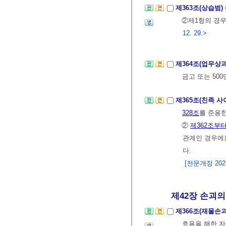
제363조(상습범)
②제1항의 경우
12. 29.>
제364조(업무상
금고 또는 50
제365조(친족 사
328조
를 준용한
②
제362조부터
관계인 경우에는
다.
[전문개정 2025.
제42장 손괴의
제366조(재물손
효용을 해한 자