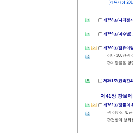
[제목개정 2016.
제358조(자격정
제359조(미수범)
제360조(점유이
이나 300만원
②매장물을 횡령
제361조(친족간의
제41장 장물에 
제362조(장물의 
원 이하의 벌금
②전항의 행위를