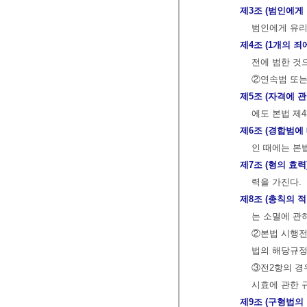
제3조 (범인에게
범인에게 유리
제4조 (1개의 
전에 범한 것
②연속범 또는
제5조 (자격에 
에도 본법 제
제6조 (경합범에
인 때에는 본
제7조 (형의 효력
력을 가진다.
제8조 (총칙의 적
는 소멸에 관
②본법 시행전
법의 해당규정
③전2항의 경우
시효에 관한 
제9조 (구형법의