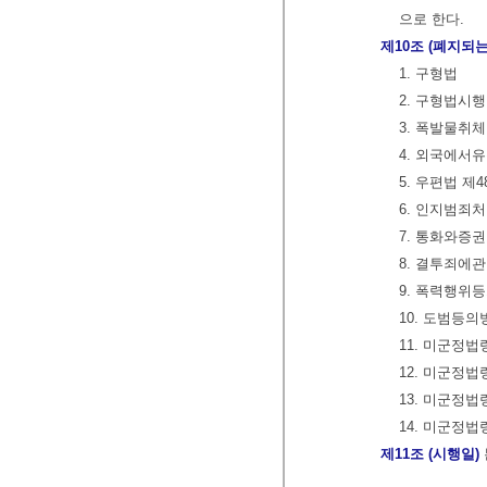
으로 한다.
제10조 (폐지되는
1. 구형법
2. 구형법시
3. 폭발물취
4. 외국에
5. 우편법 제
6. 인지범죄
7. 통화와증
8. 결투죄에
9. 폭력행위
10. 도범등
11. 미군정
12. 미군정
13. 미군정법
14. 미군정
제11조 (시행일)