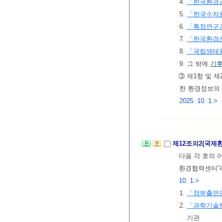
4.
「한국환경
5.
「한국수자
6.
「특정연구
7.
「한국환경
8.
「국립생태원
9. 그 밖에
기
③ 제1항 및 
한 환경정보의
2025. 10. 1.>
제12조의2(국제
다음 각 호의 
환경협력센터”라
10. 1.>
1.
「정부출연연
2.
「과학기술분
기관