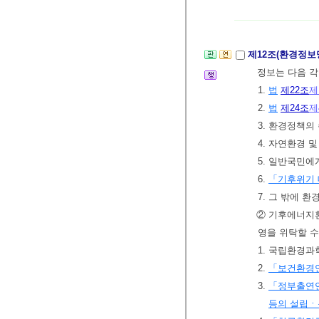
제12조(환경정보
정보는 다음 각
1.
법
제22조
제
2.
법
제24조
제
3. 환경정책의
4. 자연환경 
5. 일반국민에
6.
「기후위기 
7. 그 밖에 
② 기후에너
영을 위탁할 수
1. 국립환경과
2.
「보건환경
3.
「정부출연연
등의 설립ㆍ