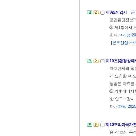
제9조의2(시ㆍ군
공간환경정보”
② 제1항에서 
한다.
<개정 202
[본조신설 2021.
제10조(환경상태
자치단체의 장
게 요청할 수 
청받은 자료를
② 기후에너지
한 연구ㆍ감시
다.
<개정 2025.
제10조의2(국가
음 각 호의 목