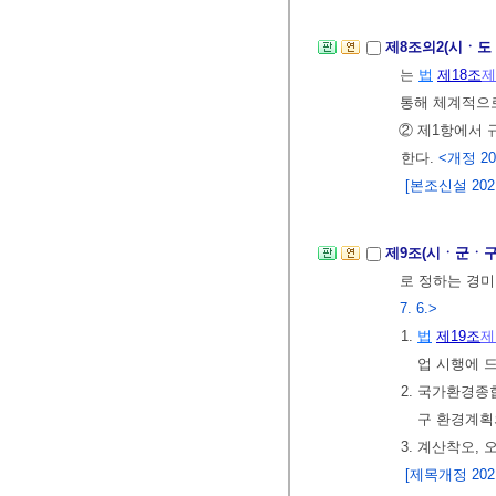
제8조의2(시ㆍ도
는
법
제18조
제
통해 체계적으
② 제1항에서 
한다.
<개정 202
[본조신설 2021.
제9조(시ㆍ군ㆍ구
로 정하는 경미
7. 6.>
1.
법
제19조
제
업 시행에 
2. 국가환경
구 환경계획
3. 계산착오,
[제목개정 2021.