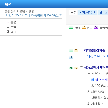
법령
환경정책기본법 시행령
본문
제정·개정이유
별표·
[시행 2025. 12. 23.] [대통령령 제35940호, 2025. 12. 23., 타법개정]
본문
부칙
판례
연혁
위임행
별표
제1조(목적)
이 
다.
제2조(환경기준)
개정 2020. 5. 1
제3조(국가환경
는 경우”란 다
1.
법
제14조
제
을 100분의
2. 다른 법령
경종합계획의
3. 계산착오,