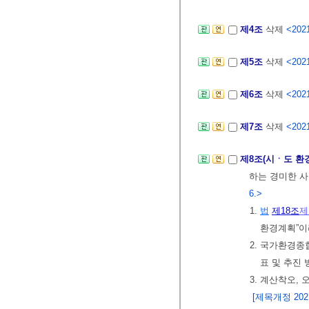
제4조
삭제
<2021
제5조
삭제
<2021
제6조
삭제
<2021
제7조
삭제
<2021
제8조(시ㆍ도 환
하는 경미한 사
6.>
1.
법
제18조
제
환경계획”이
2. 국가환경
표 및 추진
3. 계산착오,
[제목개정 2021.