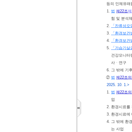
등의 인체유래
1.
법
제22조
제
험 및 분석
2.
「잔류성오
3.
「환경보건
4.
「환경보건
5.
「가습기살균
건강모니터링
사ㆍ연구
6. 그 밖에
②
법
제22조의
2025. 10. 1.>
1.
법
제22조의
업
2. 환경시료를
3. 환경시료에
4. 그 밖에
는 사업