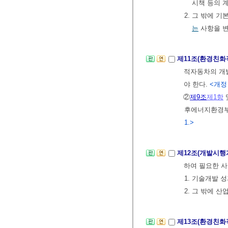
시책 등의 
2. 그 밖에
는
사항을 
제11조(환경친
적자동차의 개발
야 한다.
<개정 20
②
제9조
제1항
후에너지환경부
1.>
제12조(개발시
하여 필요한 사
1. 기술개발 
2. 그 밖에
제13조(환경친