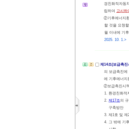
경친화적자동차의
립하여
고시하
②기후에너지환
할 것을 요청할
월 이내에 기
2025. 10. 1.>
제14조(보급촉진
의 보급촉진에 
에 기후에너지
②보급촉진시책
1. 환경친화
2.
제17조
의 
구축방안
3. 제1호 및
4. 그 밖에