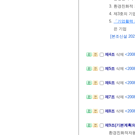
3. 환경친화
4. 제3호의 
5.
「기업활력 
은 기업
[본조신설 2022.
제4조
삭제
<2008
제5조
삭제
<2008
제6조
삭제
<2008
제7조
삭제
<2008
제8조
삭제
<2008
제9조(기본계획의
환경친화적자동차