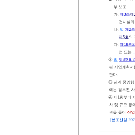
부 보조
가.
제3조
제
전시설의
나.
법
제2조
제5호
의
다.
제18조의
업 또는
②
법
제8조의2
된 사업계획서
한다.
③ 관계 중앙행
에는 첨부된 
④ 제1항부터 
차 및 규모 등
견을 들어
산업
[본조신설 2022.