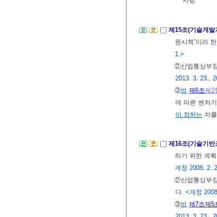
사항
제15조(기술개발
원시책”이라 한
1.>
②산업통상부장
2013. 3. 23., 2
③
법
제6조
제2
에 따른 벤처
이 정하는
자를
제16조(기술기
하기 위한 계획
개정 2008. 2. 29
②산업통상부
다.
<개정 2008. 
③
법
제7조
제5
2013. 3. 23., 2