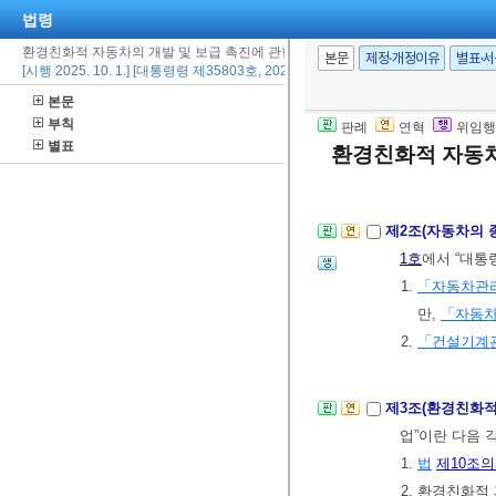
법령
환경친화적 자동차의 개발 및 보급 촉진에 관한 법률 시행령
본문
제정·개정이유
별표·
[시행 2025. 10. 1.] [대통령령 제35803호, 2025. 10. 1., 타법개정]
본문
부칙
판례
연혁
위임행
별표
환경친화적 자동차
제1조(목적)
이 
관하여 필요한
제2조(자동차의 
1호
에서 “대통
1.
「자동차관
만,
「자동
2.
「건설기계
제3조(환경친화적
업”이란 다음 
1.
법
제10조의
2. 환경친화적