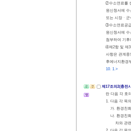
②수소연료를 생
원신청서에 수
또는 시장ㆍ군
③수소연료공급시
원신청서에 수
첨부하여 기후
④제2항 및 제
사항은 관계중
후에너지환경부
10. 1.>
제17조의2(충전
란 다음 각 호
1. 다음 각 
가. 환경친
나. 환경친
차와 관련
2. 다음 각 