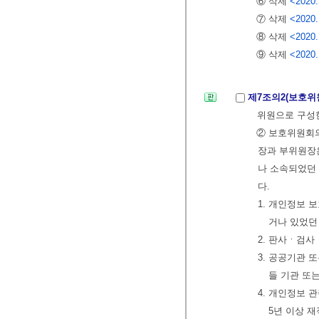
⑥ 삭제
<2020.
⑦ 삭제
<2020.
⑧ 삭제
<2020.
⑨ 삭제
<2020.
제7조의2(보호위
위원으로 구성
② 보호위원회의
장과 부위원장은
나 소속되었던 
다.
1. 개인정보 
거나 있었던
2. 판사ㆍ검사
3. 공공기관 
들 기관 또
4. 개인정보 
5년 이상 