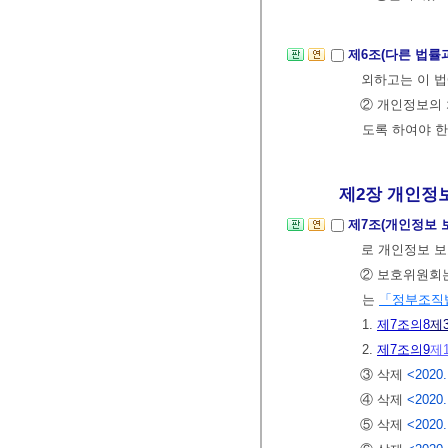
제6조(다른 법률
외하고는 이 법
② 개인정보의 
도록 하여야 한
제2장 개인정보 
제7조(개인정보 
로 개인정보 보
② 보호위원회
는
「정부조직
1.
제7조의8
제
2.
제7조의9
제
③ 삭제
<2020.
④ 삭제
<2020.
⑤ 삭제
<2020.