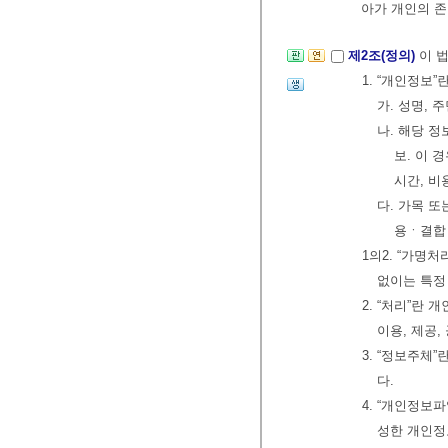
아가 개인의 
제2조(정의)
이 
1. “개인정보
가. 성명,
나. 해당 
보. 이 
시간, 비
다. 가목 
용ㆍ결합 
1의2. “가명
없이는 특정
2. “처리”란 
이용, 제공,
3. “정보주체
다.
4. “개인정보
성한 개인정