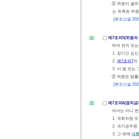
② 위원이 궐위
는 위촉된 위원
[본조신설 2020.
제7조의5(위원의
하여 면직 또는
1. 장기간 심
2.
제7조의7
의
3. 이 법 또
② 위원은 법률
[본조신설 2020.
제7조의6(겸직금
여서는 아니 된
1. 국회의원 
2. 국가공무원
3. 그 밖에
대