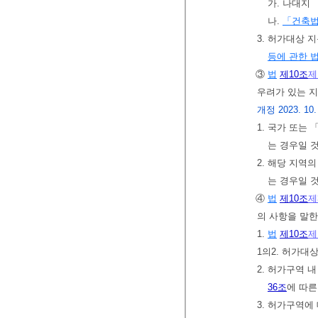
가. 나대지
나.
「건축
3. 허가대상 
등에 관한 
③
법
제10조
제
우려가 있는 지
개정 2023. 10.
1. 국가 또는
는 경우일 
2. 해당 지역
는 경우일 
④
법
제10조
제
의 사항을 말한
1.
법
제10조
제
1의2. 허가대
2. 허가구역 
36조
에 따른
3. 허가구역에