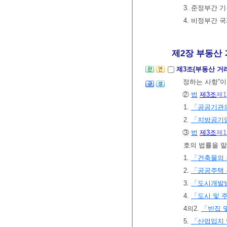
3. 준정부간 
4. 비정부간 
제2장 부동산 거
제3조(부동산 거
정하는 사항”
②
법
제3조
제
1.
「공공기관의
2.
「지방공기
③
법
제3조
제
호의 법률을 
1.
「건축물의 
2.
「공공주택
3.
「도시개발
4.
「도시 및 
4의2.
「빈집 
5.
「산업입지 