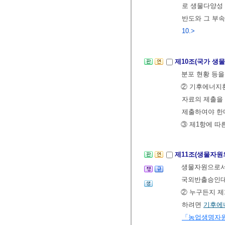
로 생물다양성 
반도와 그 부속
10.>
제10조(국가 생
분포 현황 등을
② 기후에너지
자료의 제출을 
제출하여야 한
③ 제1항에 따
제11조(생물자원
생물자원으로
국외반출승인
② 누구든지 제
하려면
기후에
「농업생명자원