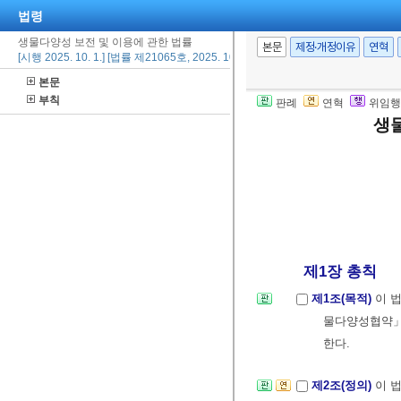
법령
생물다양성 보전 및 이용에 관한 법률
본문
제정·개정이유
연혁
[시행 2025. 10. 1.] [법률 제21065호, 2025. 10. 1., 타법개정]
본문
부칙
판례
연혁
위임행
생
제1장 총칙
제1조(목적)
이 
물다양성협약」
한다.
제2조(정의)
이 