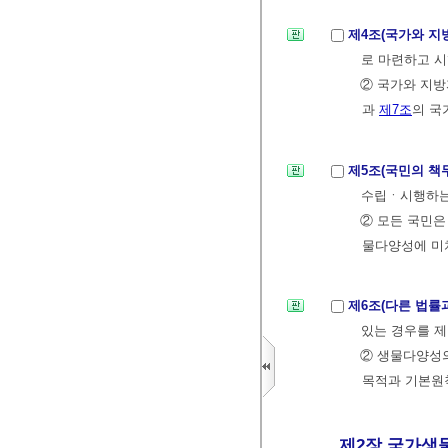
제4조(국가와 지
로 마련하고 시
② 국가와 지방
과
제7조
의 국
제5조(국민의 책
수립ㆍ시행하는
② 모든 국민
물다양성에 미
제6조(다른 법률
있는 경우를 제
② 생물다양성의
목적과 기본원
제2장 국가생물