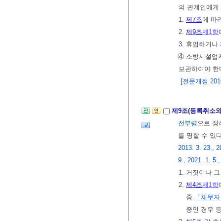
의 관계인에게 
1.
제7조
에 따
2.
제9조
제1항
3. 휴업하거나
④ 소방시설업
보관하여야 한
[전문개정 2010.
제9조(등록취소와
전부령
으로 정
를 명할 수 있
2013. 3. 23., 2
9., 2021. 1. 5.
1. 거짓이나 
2.
제4조
제1항
중
「채무자 
중인 경우 