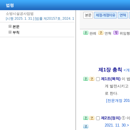
법령
소방시설공사업법
본문
제정·개정이유
연혁
[시행 2025. 1. 31.] [법률 제20157호, 2024. 1. 30., 일부개정]
본문
부칙
판례
연혁
위임행
제1장 총칙
<개정
제1조(목적)
이 
게 발전시키고
로 한다.
[전문개정 2010.
제2조(정의)
① 
2021. 11. 30.>