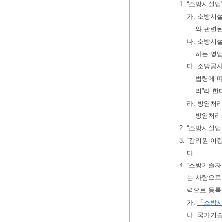
1. “소방시설
가. 소방시
와 관련된
나. 소방시설
하는 영
다. 소방공
법령에 따
리”라 한
라. 방염처
방염처리(
2. “소방시설
3. “감리원
다.
4. “소방기술자
는 사람으
력으로 등록
가.
「소방시
나. 국가기