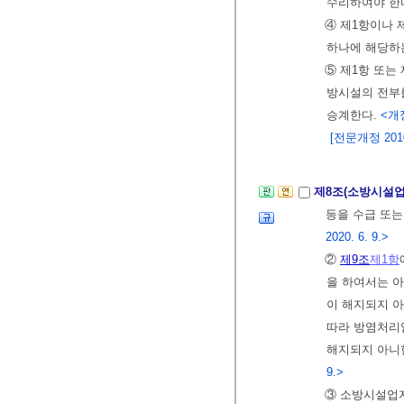
수리하여야 한
④ 제1항이나 
하나에 해당하
⑤ 제1항 또는
방시설의 전부를
승계한다.
<개정
[전문개정 2010.
제8조(소방시설업
등을 수급 또는
2020. 6. 9.>
②
제9조
제1항
을 하여서는 아
이 해지되지 
따라 방염처리업
해지되지 아니
9.>
③ 소방시설업