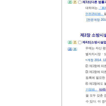
제3조(다른 법률
대하여는
「화
안전관리법」
[전문개정 2010.
제2장 소방시
제4조(소방시설업
우에는 자산 평
별자치시장ㆍ도
<개정 2014. 12
② 제1항에 
③ 제1항에 
등록에 필요한
④ 제1항에도
기업법」
제49
을 모두 갖춘
수 있다. 이 