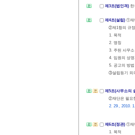
제3조(법인격)
한
제4조(설립)
①재
②제1항의 규정
1. 목적
2. 명칭
3. 주된 사무소
4. 임원의 성
5. 공고의 방법
③설립등기 외
제5조(사무소의 
②재단은 필요
2. 29., 2010. 1
제6조(정관)
①재
1. 목적