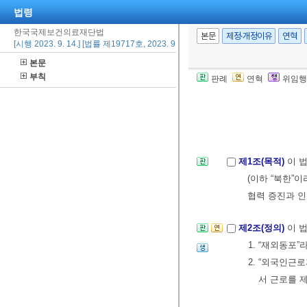
법령
한국국제보건의료재단법
본문
제정·개정이유
연혁
[시행 2023. 9. 14.] [법률 제19717호, 2023. 9. 14., 일부개정]
본문
부칙
판례
연혁
위임행
제1조(목적)
이 
(이하 “북한”
협력 증진과 
제2조(정의)
이 
1. “재외동포”
2. “외국인근
서 근로를 