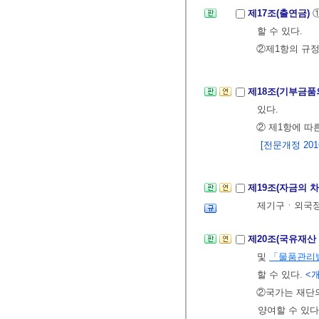
제17조(출연금)
할 수 있다.
②제1항의 규
제18조(기부금품
있다.
② 제1항에 따
[전문개정 2016.
제19조(자금의 
제기구ㆍ외국정
제20조(국유재산
및
「물품관리
할 수 있다.
<개
②국가는 재단
양여할 수 있다