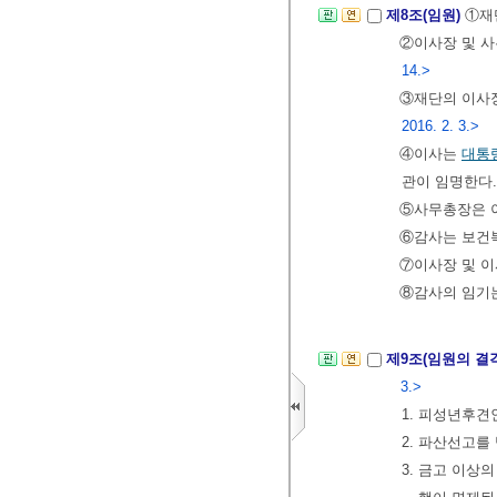
제8조(임원)
①재
②이사장 및 
14.>
③재단의 이사
2016. 2. 3.>
④이사는
대통
관이 임명한다
⑤사무총장은 
⑥감사는 보건
⑦이사장 및 이
⑧감사의 임기는
제9조(임원의 결
3.>
1. 피성년후
2. 파산선고를
3. 금고 이상