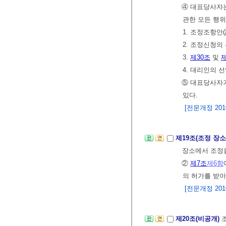
④ 대표당사자는
관한 모든 행위
1. 조정조항안
2. 조정신청의
3.
제30조
및
제
4. 대리인의 
⑤ 대표당사자
있다.
[전문개정 2010.
제19조(조정 장소
장소에서 조정을
②
제7조
제6항
의 허가를 받아
[전문개정 2010.
제20조(비공개)