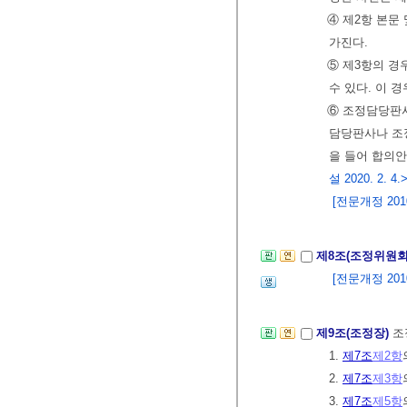
④ 제2항 본문
가진다.
⑤ 제3항의 경
수 있다. 이 
⑥ 조정담당판사
담당판사나 조
을 들어 합의안
설 2020. 2. 4.
[전문개정 2010.
제8조(조정위원회
[전문개정 2010.
제9조(조정장)
조
1.
제7조
제2항
2.
제7조
제3항
3.
제7조
제5항