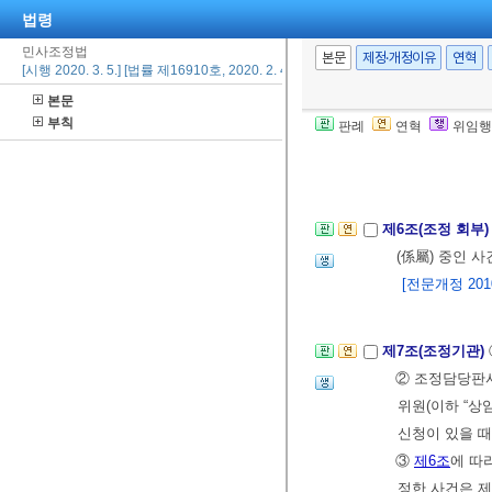
법령
② 채권자가 제
민사조정법
를 각하하여야 
본문
제정·개정이유
연혁
[시행 2020. 3. 5.] [법률 제16910호, 2020. 2. 4., 일부개정]
③ 제1항에 
본문
에 보내야 한다
부칙
판례
연혁
위임행
④
제5조의2
의
[본조신설 2012.
제6조(조정 회부
(係屬) 중인 
[전문개정 2010.
제7조(조정기관)
② 조정담당판사
위원(이하 “상
신청이 있을 때
③
제6조
에 따
정한 사건은 제