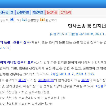
)
①
제9조
또는
제10조
의 신청에 관한 재판(항고법원의 재판을 포함한다)에 대
신구법비교
법령체계도
법령비교
음성지원
점자뷰어
지를 붙여야 한다.
정규칙
규제
생활법령
한눈보기
고장 외의 항고장에는 2천원의 인지를 붙여야 한다.
민사소송 등 인지법
 5. 8.]
[시행 2025. 3. 1.] [법률 제20003호, 2024. 1
등의 등본ㆍ초본의 청구)
재판서 또는 조서의 등본 또는 초본 발급을 청구하는
 5. 8.]
붙이지 아니한 경우의 효력)
① 이 법에 따른 인지를 붙이지 아니하거나 인지
법하다. 다만, 법원은 신청인에게 보정(補正)을 명할 수 있고, 신청인이 그
 납부한 경우에는 그러하지 아니하다.
<개정 2011. 3. 7., 2023. 4. 18.>
서에도 불구하고
제2조
의 소장,
제6조
제1항
의 참가신청서 또는
제8조
의 재심소장
소장, 참가신청서, 재심소장 또는 준재심소장의 접수를 보류할 수 있다.
<신설 20
 값이 3천만원 이하인 경우에는 1천원
 값이 3천만원 초과 5억원 이하인 경우에는 1만원
 값이 5억원을 초과하는 경우에는 5만원