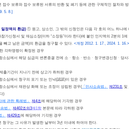
른 접수 보류와 접수 보류된 서류의 반환 및 폐기 등에 관한 구체적인 절차와 
 5. 8.]
중 일정액의 환급)
① 원고, 상소인, 그 밖의 신청인은 다음 각 호의 어느 
가신청서 및 재심소장(이하 “소장등”이라 한다)에 붙인 인지액의 2분의 1에 
을 빼고 남은 금액)의 환급을 청구할 수 있다.
<개정 2012. 1. 17., 2024. 1. 16.
대한 각하명령이 확정된 경우
또는 항소심에서 해당 심급의 변론종결 전에 소ㆍ항소ㆍ반소ㆍ청구변경신청ㆍ당사
 제출기간이 지나기 전에 상고가 취하된 경우
는 항소심에서 청구의 포기 또는 인낙(認諾)이 있은 경우
는 항소심에서 재판상 화해 또는 조정이 성립된 경우(
「민사소송법」
제231조
및
다)
에 관한 특례법」
제4조
에 해당하여 기각된 경우
소송법」
제402조의3
제1항
본문에 따라 각하된 경우
법」
제429조
에 해당하여 기각된 경우
른 청구는 그 사유가 발생한 날부터 3년 이내에 하여야 한다.