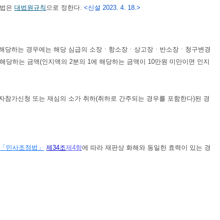
방법은
대법원규칙
으로 정한다.
<신설 2023. 4. 18.>
하나에 해당하는 경우에는 해당 심급의 소장ㆍ항소장ㆍ상고장ㆍ반소장ㆍ청구변경
해당하는 금액(인지액의 2분의 1에 해당하는 금액이 10만원 미만이면 인지
>
자참가신청 또는 재심의 소가 취하(취하로 간주되는 경우를 포함한다)된 경
「민사조정법」
제34조
제4항
에 따라 재판상 화해와 동일한 효력이 있는 경