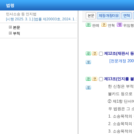
법령
제11조(항고장 등
민사소송 등 인지법
본문
제정·개정이유
연혁
[시행 2025. 3. 1.] [법률 제20003호, 2024. 1. 16., 타법개정]
에 해당하는 인
판례
연혁
위임행
본문
② 제1항의 항
부칙
[전문개정 2009.
제12조(재판서 
[전문개정 2009.
제13조(인지를 
한 신청은 부적
불카드 등으로
② 제1항 단
우 법원은 그 
1. 소송목적의
2. 소송목적의
3. 소송목적의