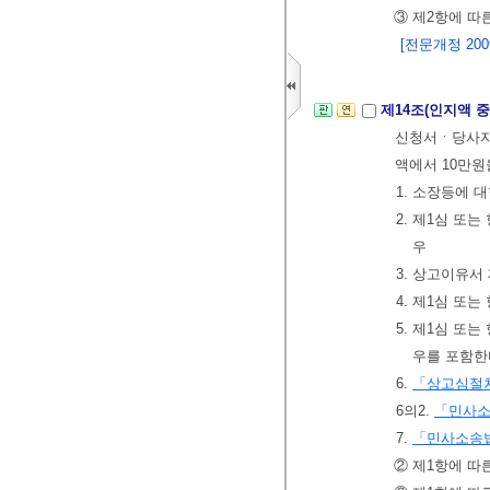
③ 제2항에 따
[전문개정 2009.
제14조(인지액 
신청서ㆍ당사자참
액에서 10만원
1. 소장등에 
2. 제1심 
우
3. 상고이유서
4. 제1심 또
5. 제1심 또
우를 포함한
6.
「상고심절차
6의2.
「민사
7.
「민사소송
② 제1항에 따