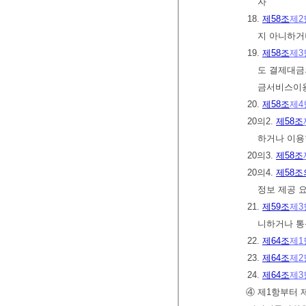
자
18.
제58조
제2
지 아니하거
19.
제58조
제3
도 결제대금
금서비스이용
20.
제58조
제4
20의2.
제58조
하거나 이용
20의3.
제58조
20의4.
제58조
정보 제공 
21.
제59조
제3
니하거나 통
22.
제64조
제1
23.
제64조
제2
24.
제64조
제3
④ 제1항부터