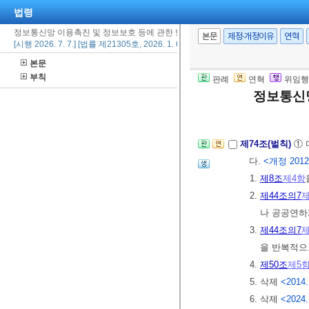
법령
6.
제48조의4
제
정보통신망 이용촉진 및 정보보호 등에 관한 법률
7.
제49조의2
제
본문
제정·개정이유
연혁
[시행 2026. 7. 7.] [법률 제21305호, 2026. 1. 6., 일부개정]
7의2.
제58조의
본문
를 확인하거
부칙
판례
연혁
위임행
8.
제61조
에 
정보통신망
[전문개정 2008.
제74조(벌칙)
① 
다.
<개정 2012. 
1.
제8조
제4항
2.
제44조의7
제
나 공공연하
3.
제44조의7
제
을 반복적으
4.
제50조
제5
5. 삭제
<2014.
6. 삭제
<2024.