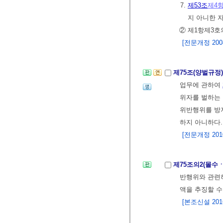
7.
제53조
제4
지 아니한 
② 제1항제3호
[전문개정 2008.
제75조(양벌규정
업무에 관하여
위자를 벌하는 
위반행위를 방
하지 아니하다.
[전문개정 2010.
제75조의2(몰수
반행위와 관련하
액을 추징할 수
[본조신설 2016.