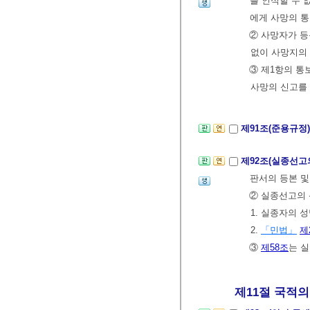
를 인식할 수
에게 사망의 통
② 사망자가 등
없이 사망지의
③ 제1항의 통
사망의 신고를 
제91조(준용규정
제92조(실종선고
판서의 등본 및
② 실종선고의 
1. 실종자의
2.
「민법」
제
③
제58조
는 
제11절 국적의 