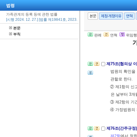
제8절 이혼
법령
가족관계의 등록 등에 관한 법률
제74조(이혼신고
본문
제정·개정이유
연혁
[시행 2024. 12. 27.] [법률 제19841호, 2023. 12. 26., 타법개정]
1. 당사자의
본문
적 및 외국
부칙
판례
연혁
위임행
2. 당사자의
3.
「민법」
제
제75조(협의상 
법원의 확인을 
관할로 한다.
② 제1항의 신
은 날부터 3개
③ 제2항의 기
④ 가정법원의
제76조(간주규정
제2항
에서 정한