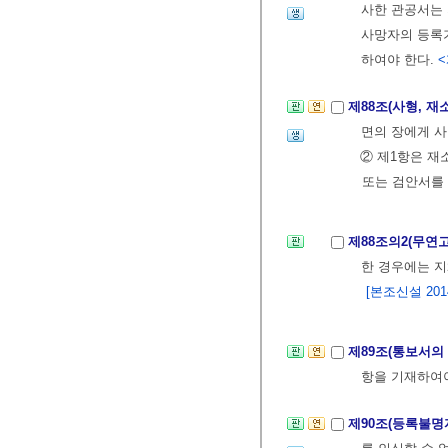
사한 관공서는 
사망자의 등록
하여야 한다.
<
제88조(사형, 재
면의 장에게 사
② 제1항은 재
또는 검안서를
제88조의2(무연
한 경우에는 
[본조신설 2014.
제89조(통보서의
항을 기재하여
제90조(등록불명