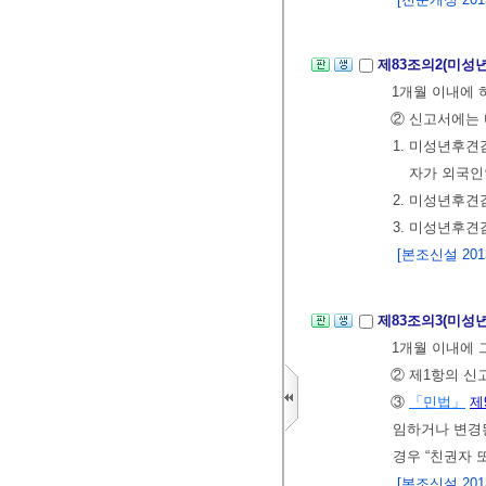
제83조의2(미성
1개월 이내에 
② 신고서에는 
1. 미성년후
자가 외국인
2. 미성년후견
3. 미성년후
[본조신설 2013.
제83조의3(미성
1개월 이내에 
② 제1항의 
③
「민법」
제
임하거나 변경
경우 “친권자 
[본조신설 2013.