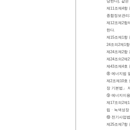
당한다), 같은
제11조제4항
종합정보관리체
제12조제2항제
한다.
제15조제1항 
24조의2제1항
제24조제2항 
제24조의2제
제43조제4호 
⑧ 에너지법 
제2조제10호
장 기본법」 제
⑨ 에너지이용
제17조의2제
립ㆍ녹색성장 
⑩ 전기사업법
제25조제7항