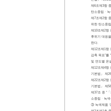
제6조제3항 
탄소중립ㆍ녹색
제7조제2항 
위한 탄소중립
제10조제2항
후위기 대응을
한다.
제12조제1항
감축 목표”를
및 연도별 온
제12조제4항
기본법」 제26
제22조제2항
기본법」 제56
제37조 중 
소중립ㆍ녹색성
③ 녹색제품 
제2조제1호 