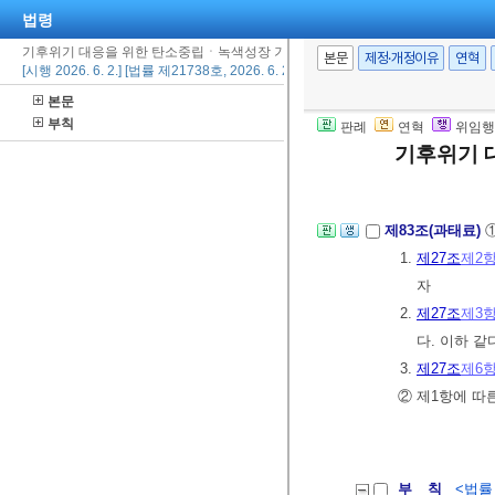
법령
기후위기 대응을 위한 탄소중립ㆍ녹색성장 기본법
제82조(벌칙 적
본문
제정·개정이유
연혁
[시행 2026. 6. 2.] [법률 제21738호, 2026. 6. 2., 타법개정]
132조
까지의 
본문
1. 위원회, 
부칙
판례
연혁
위임행
원
기후위기 
2.
제81조
제2
제83조(과태료)
1.
제27조
제2
자
2.
제27조
제3
다. 이하 
3.
제27조
제6
② 제1항에 따
부 칙
<법률 제