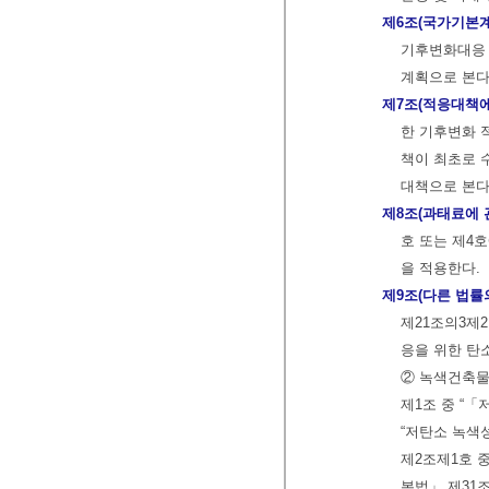
제6조(국가기본
기후변화대응 
계획으로 본다
제7조(적응대책에
한 기후변화 
책이 최초로 
대책으로 본다
제8조(과태료에 
호 또는 제4
을 적용한다.
제9조(다른 법률
제21조의3제
응을 위한 탄
② 녹색건축물
제1조 중 “
“저탄소 녹색성
제2조제1호 
본법」 제31조