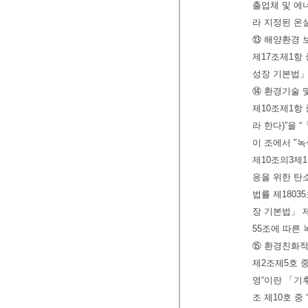
출업체 및 에
라 지정된 온
⑬ 해양환경 
제17조제1항
성장 기본법」
⑭ 환경기술 
제10조제1항
라 한다)”을
이 조에서 "녹
제10조의3제
응을 위한 탄
법률 제180
장 기본법」 
55조에 따른 
⑮ 환경친화적
제2조제5호 
영“이란 「기
조 제10호 