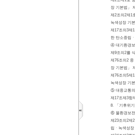
장 기본법」 제
제2조의2제1
녹색성장 기본
제17조의3제
한 탄소중립ㆍ
④ 대기환경보
제9조의2를 
제76조의2 
장 기본법」 제
제76조의5제
녹색성장 기본
⑤ 대중교통의
제17조제3항
8. 「기후위
⑥ 물환경보전
제23조의2제
립ㆍ녹색성장 