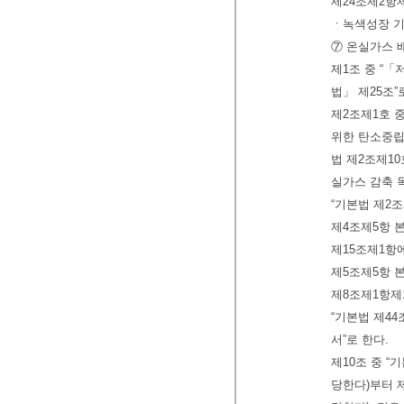
제24조제2항
ㆍ녹색성장 기
⑦ 온실가스 
제1조 중 “
법」 제25조”
제2조제1호 
위한 탄소중립ㆍ
법 제2조제10
실가스 감축 목
“기본법 제2조
제4조제5항 
제15조제1항
제5조제5항 
제8조제1항제1
“기본법 제4
서”로 한다.
제10조 중 “
당한다)부터 제