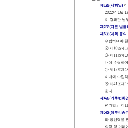
제1조(시행일)
이
2022년 1월
이 경과한 날
제2조(다른 법률
제3조(계획 등의
수립하여야 한
② 제10조제
③ 제11조제
내에 수립하여
④ 제12조제
이내에 수립하
⑤ 제41조제
한다.
제4조(기후변화
평가법」 제1
제5조(외부검증기
라 공신력을 
할당 및 거래