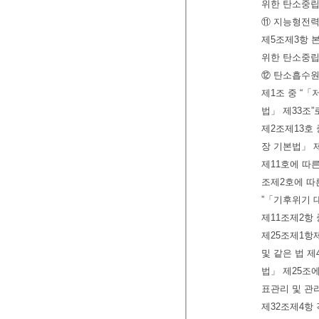
위한 탄소중립
⑪ 지능형전력
제5조제3항 
위한 탄소중립
⑫ 탄소흡수원
제1조 중 “
법」 제33조”
제2조제13호
장 기본법」 제
제11호에 따
조제2호에 따른
”「기후위기 
제11조제2항 
제25조제1항
및 같은 법 
법」 제25조
표관리 및 관
제32조제4항