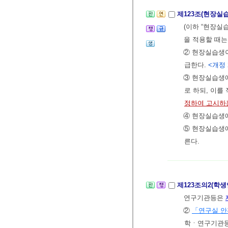
제123조(현장실
(이하 “현장실
을 적용할 때는
② 현장실습생
급한다.
<개정 2
③ 현장실습생
로 하되, 이
정하여 고시하
④ 현장실습생
⑤ 현장실습생에
른다.
제123조의2(학
연구기관등은
②
「연구실 안
학ㆍ연구기관등