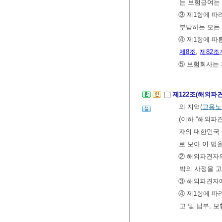
는 보험급여는
③ 제1항에 
부담하는 모든
④ 제1항에 따
제8조
,
제82조
⑤ 보험회사는 
제122조(해외파
의 지역(
고용노
(이하 “해외파
자의 대한민국 
로 보아 이 법
② 해외파견자의
밖의 사정을 
③ 해외파견자
④ 제1항에 따
고 및 납부, 