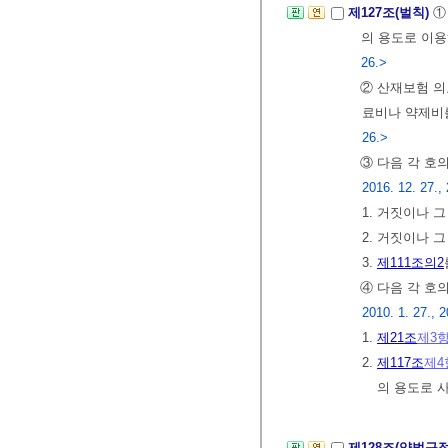
제127조(벌칙)
의 용도로 이용
26.>
② 산재보험 
료비나 약제비를
26.>
③ 다음 각 호
2016. 12. 27., 
1. 거짓이나 
2. 거짓이나 
3.
제111조의2
④ 다음 각 호
2010. 1. 27., 2
1.
제21조
제3
2.
제117조
제4
의 용도로 
제128조(양벌규