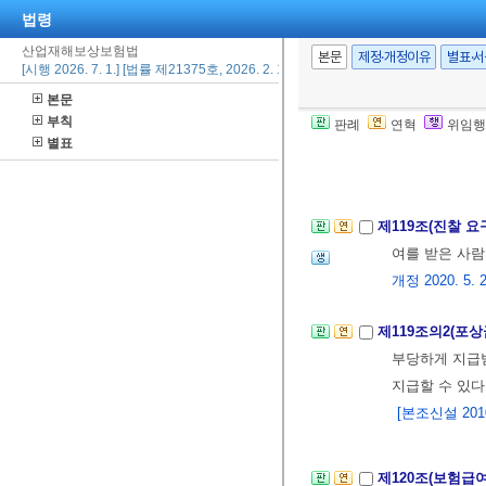
법령
산업재해보상보험법
제118조(산재보
본문
제정·개정이유
별표·
[시행 2026. 7. 1.] [법률 제21375호, 2026. 2. 19., 일부개정]
로 정하는 바에
본문
서 같다)에 대
부칙
판례
연혁
위임행
소속 직원으로 
별표
② 제1항의 
제119조(진찰 요
여를 받은 사람
개정 2020. 5. 2
제119조의2(포
부당하게 지급
지급할 수 있다
[본조신설 2010.
제120조(보험급