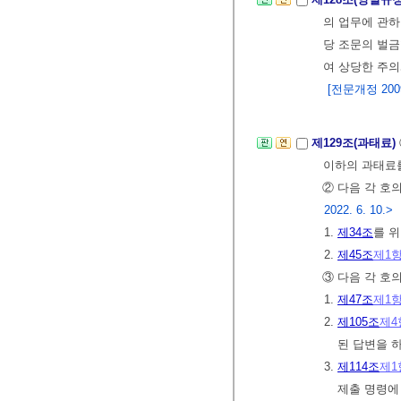
의 업무에 관
당 조문의 벌금
여 상당한 주
[전문개정 2009.
제129조(과태료)
이하의 과태료
② 다음 각 호
2022. 6. 10.>
1.
제34조
를 
2.
제45조
제1
③ 다음 각 호
1.
제47조
제1
2.
제105조
제4
된 답변을 
3.
제114조
제1
제출 명령에