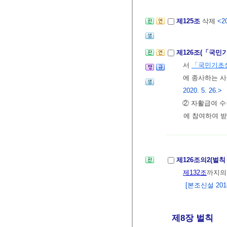
제125조
삭제
<20
제126조(「국민
서
「국민기초
에 종사하는 
2020. 5. 26.>
② 자활급여 수
에 참여하여 받
제126조의2(벌
제132조
까지의
[본조신설 2018.
제8장 벌칙