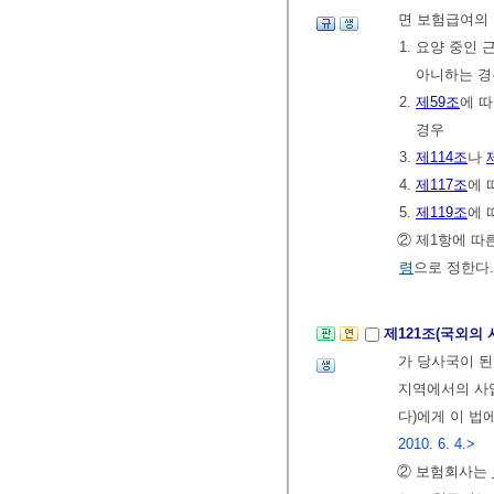
면 보험급여의 
1. 요양 중인
아니하는 경
2.
제59조
에 
경우
3.
제114조
나
4.
제117조
에 
5.
제119조
에 
② 제1항에 따
령
으로 정한다.
제121조(국외의
가 당사국이 된
지역에서의 사
다)에게 이 법
2010. 6. 4.>
② 보험회사는