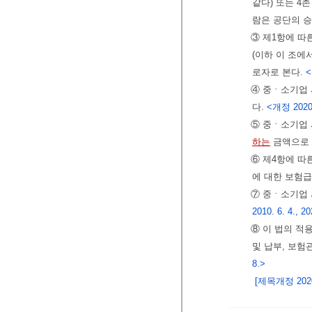
같다) 또는 4
람은 공단의 승
③ 제1항에 따
(이하 이 조에
로자로 본다.
<
④ 중ㆍ소기업
다.
<개정 2020.
⑤ 중ㆍ소기업
하는
금액으로 
⑥ 제4항에 따
에 대한 보험급
⑦ 중ㆍ소기업
2010. 6. 4., 20
⑧ 이 법의 적
및 납부, 보험
8.>
[제목개정 2020.