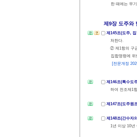
한 때에는 무기
제9장 도주와 
제145조(도주,
처한다.
② 제1항의 구
집합명령에 위
[전문개정 2020.
제146조(특수도
하여 전조제1항
제147조(도주원
제148조(간수자
1년 이상 10