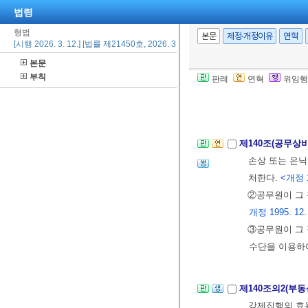
제138조(법정 
법령
국회회의장 또는
형법
본문
제정·개정이유
연혁
[시행 2026. 3. 12.] [법률 제21450호, 2026. 3. 12., 일부개정]
다.
<개정 1995.
본문
제139조(인권옹
부칙
판례
연혁
위임행
무집행을 방해하
처한다.
제140조(공무상
손상 또는 은닉
처한다.
<개정 1
②공무원이 그 
개정 1995. 12.
③공무원이 그 
수단을 이용하여
제140조의2(부
강제집행의 효용