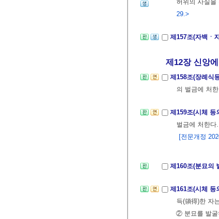
허위의 사실을 
29.>
제157조(자백ㆍ
제12장 신앙에 
제158조(장례식
의 벌금에 처한
제159조(시체 등
벌금에 처한다.
[전문개정 2020.
제160조(분묘의 
제161조(시체 등
득(領得)한 자
② 분묘를 발굴