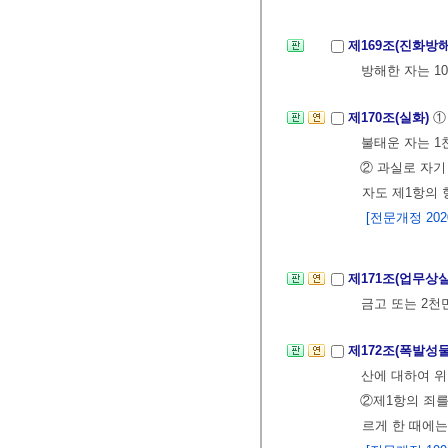
제169조(진화방
방해한 자는 1
제170조(실화)
①
불태운 자는 1
② 과실로 자
자도 제1항의 
[전문개정 2020.
제171조(업무상
금고 또는 2천
제172조(폭발성
산에 대하여 위
②제1항의 죄를
르게 한 때에는