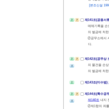
[본조신설 1995.
제141조(공용서
매체기록을 손상
의 벌금에 처한
②공무소에서 사
다.
제142조(공무상
의 물건을 손상
의 벌금에 처한
제143조(미수범)
제144조(특수공
제140조
내지 
②제1항의 죄를