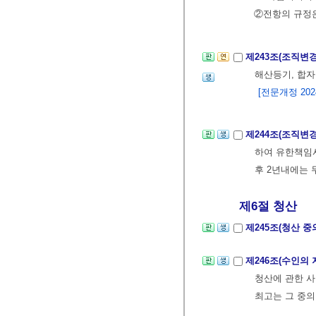
②전항의 규정
제243조(조직변
해산등기, 합자
[전문개정 2024.
제244조(조직변
하여 유한책임사
후 2년내에는 
제6절 청산
제245조(청산 중
제246조(수인의
청산에 관한 사
최고는 그 중의