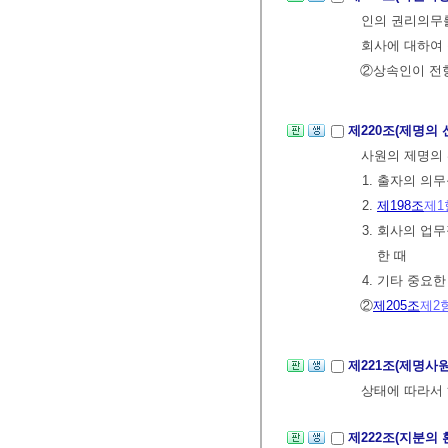
인의 권리의무를
회사에 대하여 
②상속인이 전항
제220조(제명의 
사원의 제명의 
1. 출자의 의
2.
제198조
제1
3. 회사의 업
한 때
4. 기타 중요
②
제205조
제2
제221조(제명사
상태에 따라서 
제222조(지분의 