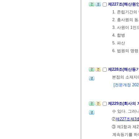
제227조(해산원
1. 존립기간의
2. 총사원의 
3. 사원이 1인
4. 합병
5. 파산
6. 법원의 명
제228조(해산등
본점의 소재지
[전문개정 2024.
제229조(회사의 
수 있다. 그러
②
제227조
제3
③ 제1항과 제
계속등기를 하