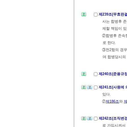
제239조(무효판
사는 합병후 존
제할 책임이 있
②합병후 존속한
로 한다.
③전2항의 경우
여 합병당시의 
제240조(준용규
제241조(사원에
있다.
②
제186조
와
제
제242조(조직변
로 가입시켜서 