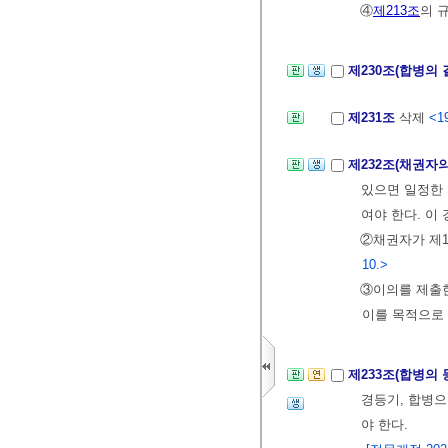
④
제213조
의 
제230조(합병의 
제231조
삭제
<19
제232조(채권자
있으면 일정한 
여야 한다. 이
②채권자가 제1
10.>
③이의를 제출한
이를 목적으로
제233조(합병의 
경등기, 합병으
야 한다.