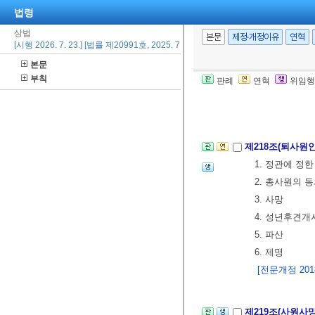
제216조(준용규
법령
상법
본문
제정·개정이유
연혁
[시행 2026. 7. 23.] [법률 제20991호, 2025. 7. 22., 일부개정]
제4절 사원의 
본문
제217조(사원의
부칙
판례
연혁
위임행
을 정한 때에는
②사원이 부득이
제218조(퇴사원
1. 정관에 정
2. 총사원의 
3. 사망
4. 성년후견개
5. 파산
6. 제명
[전문개정 2018.
제219조(사원사