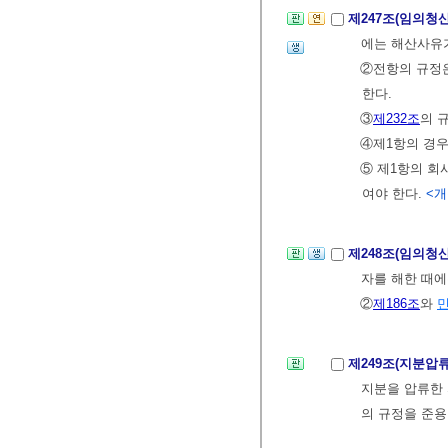
제247조(임의청
에는 해산사유
②전항의 규정
한다.
③
제232조
의 
④제1항의 경우
⑤ 제1항의 회
여야 한다.
<개정
제248조(임의청
자를 해한 때에
②
제186조
와
제249조(지분압
지분을 압류한 
의 규정을 준용