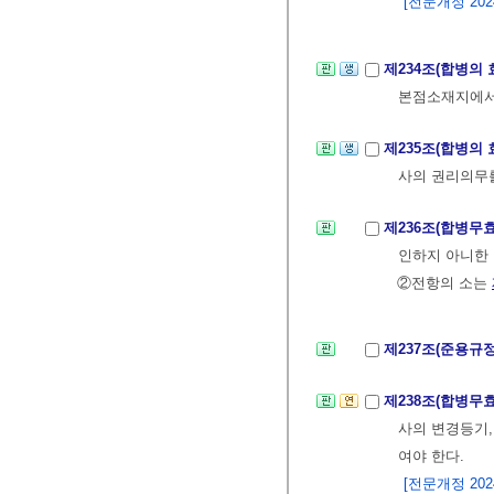
[전문개정 2024.
제234조(합병의
본점소재지에서
제235조(합병의 
사의 권리의무
제236조(합병무
인하지 아니한 
②전항의 소는
제237조(준용규
제238조(합병무
사의 변경등기,
여야 한다.
[전문개정 2024.