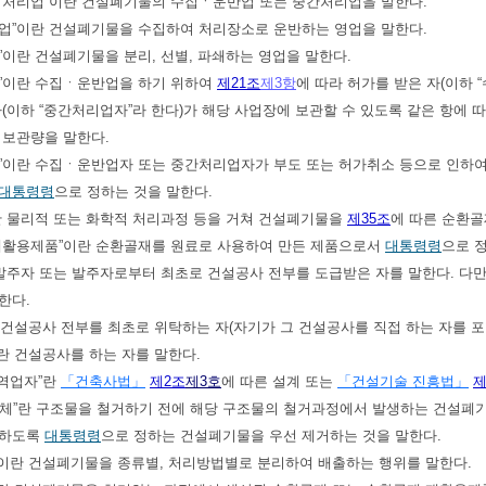
물 처리업”이란 건설폐기물의 수집ㆍ운반업 또는 중간처리업을 말한다.
반업”이란 건설폐기물을 수집하여 처리장소로 운반하는 영업을 말한다.
업”이란 건설폐기물을 분리, 선별, 파쇄하는 영업을 말한다.
량”이란 수집ㆍ운반업을 하기 위하여
제21조
제3항
에 따라 허가를 받은 자(이하 
자(이하 “중간처리업자”라 한다)가 해당 사업장에 보관할 수 있도록 같은 항에
 보관량을 말한다.
기물”이란 수집ㆍ운반업자 또는 중간처리업자가 부도 또는 허가취소 등으로 인하
대통령령
으로 정하는 것을 말한다.
”란 물리적 또는 화학적 처리과정 등을 거쳐 건설폐기물을
제35조
에 따른 순환골
재 재활용제품”이란 순환골재를 원료로 사용하여 만든 제품으로서
대통령령
으로 
란 발주자 또는 발주자로부터 최초로 건설공사 전부를 도급받은 자를 말한다. 다만
한다.
”란 건설공사 전부를 최초로 위탁하는 자(자기가 그 건설공사를 직접 하는 자를 
자”란 건설공사를 하는 자를 말한다.
용역업자”란
「건축사법」
제2조
제3호
에 따른 설계 또는
「건설기술 진흥법」
제
분별해체”란 구조물을 철거하기 전에 해당 구조물의 철거과정에서 발생하는 건설
니하도록
대통령령
으로 정하는 건설폐기물을 우선 제거하는 것을 말한다.
출”이란 건설폐기물을 종류별, 처리방법별로 분리하여 배출하는 행위를 말한다.