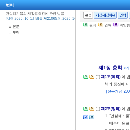
법령
건설폐기물의 재활용촉진에 관한 법률
본문
제정·개정이유
연혁
[시행 2025. 10. 1.] [법률 제21065호, 2025. 10. 1., 타법개정]
판례
연혁
위임행
본문
부칙
제1장 총칙
<개정
제1조(목적)
이 
복리 증진에 이
[전문개정 2009.
제2조(정의)
이 
1. “건설폐기
때부터 완료