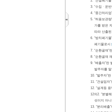
2. “건설폐기
3. “수집ㆍ운
4. “중간처리
5. “허용보관
가를 받은 
따라 산출된
6. “방치폐
폐기물로서
7. “순환골재
8. “순환골
9. “배출자”
발주자를 말
10. “발주자
11. “건설업
12. “설계등 
12의2. “
섞이지 아
13. “분리배