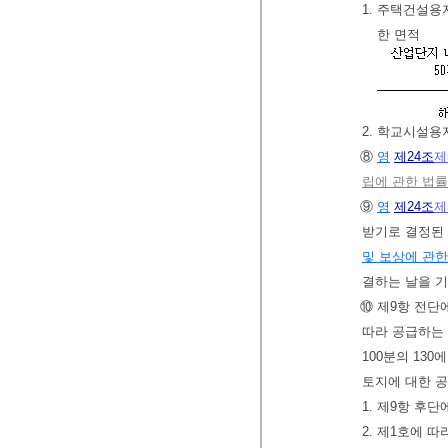
1. 주택건설용
한 면적
2. 학교시설용
⑧
영
제24조
제
립에 관한 법률
⑨
영
제24조
제
받기로 결정된 
및 보상에 관한
결하는 날을 
⑩ 제9항 전단
따라 공급하는
100분의 13
토지에 대한 
1. 제9항 후
2. 제1호에 