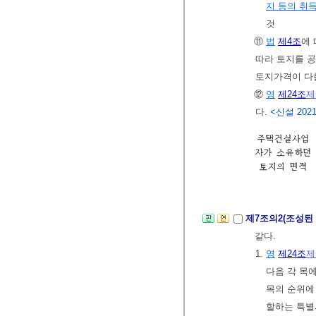
지 등의 취
것
⑪
법
제4조
에
따라 토지를 
토지가격이 다를
⑫
영
제24조
제
다.
<신설 2021. 
제7조의2(조성된
같다.
1.
영
제24조
제
다음 각 목
목의 순위에
할하는 특별