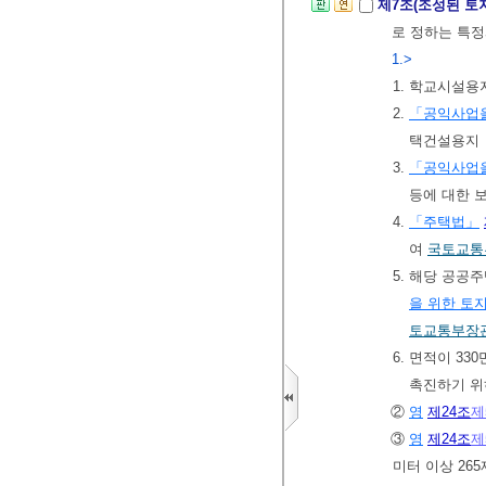
제7조(조성된 토
로 정하는 특정
1.>
1. 학교시설용
2.
「공익사업을
택건설용지
3.
「공익사업을
등에 대한 
4.
「주택법」
여
국토교통
5. 해당 공
을 위한 토
토교통부장
6. 면적이 3
촉진하기 위
②
영
제24조
제
③
영
제24조
제
미터 이상 26