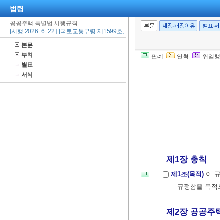
법령
공공주택 특별법 시행규칙
본문
제정·개정이유
별표·
[시행 2026. 6. 22.] [국토교통부령 제1599호, 2026. 6. 22., 일부개정]
본문
부칙
판례
연혁
위임행
별표
서식
제1장 총칙
제1조(목적)
이 
규정함을 목적
제2장 공공주