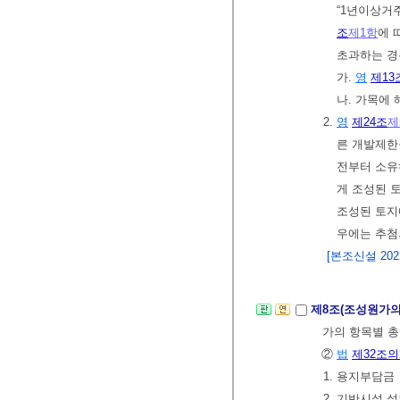
“1년이상거
조
제1항
에 
초과하는 경
가.
영
제13
나. 가목에
2.
영
제24조
제
른 개발제한
전부터 소유
게 조성된 
조성된 토지
우에는 추첨
[본조신설 2022.
제8조(조성원가의
가의 항목별 
②
법
제32조의
1. 용지부담금
2. 기반시설 