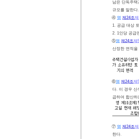
남은 단독주택
규모를 말한다.
④
영
제24조
제
1. 공급 대상
2. 1인당 공
⑤
영
제24조
제
산정한 면적을 
⑥
영
제24조
제
다. 이 경우 
곱하여 합산하
⑦
영
제24조
제
한다.