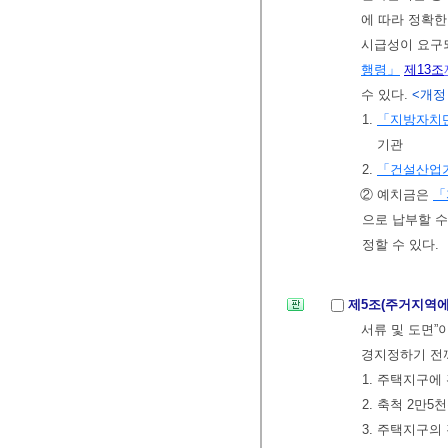
에 따라 정확
시급성이 요구
행령」
제13조
수 있다.
<개정 2
1.
「지방자치단
기관
2.
「건설산업
② 예치금은
「
으로 납부할 수
정할 수 있다.
제5조(주거지역에
서류 및 도면”
경지정하기 전
1. 주택지구에
2. 축척 2만5
3. 주택지구의