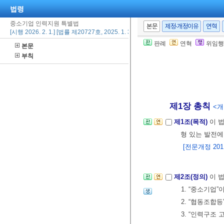
법령
중소기업 인력지원 특별법
본문
제정·개정이유
연혁
[시행 2026. 2. 1.] [법률 제20727호, 2025. 1. 31., 타법개정]
판례
연혁
위임행
본문
부칙
제1장 총칙
<개정
제1조(목적)
이 
형 있는 발전에
[전문개정 2011.
제2조(정의)
이 
1. “중소기업”
2. “협동조합
3. “인력구조