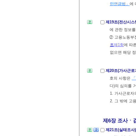
민연금법」
에 
제19조(전산시스
에 관한 정보를
② 고용노동부
조
제1항
에 따
없으면 해당 정
제20조(가사근로
호의 사항은
「
다)의 심의를 
1. 가사근로자
2. 그 밖에 
제6장 조사ㆍ감
제21조(실태조사