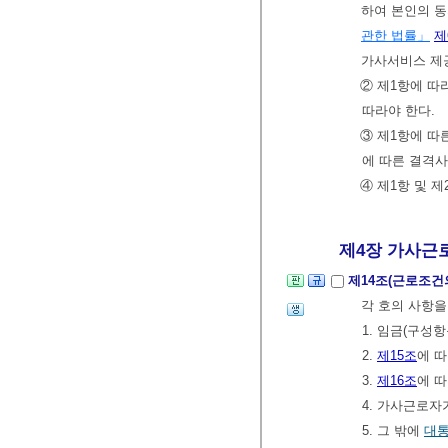
하여 본인의 
관한 법률」
제
가사서비스 제
② 제1항에 
따라야 한다.
③ 제1항에 
에 따른 결격
④ 제1항 및 
제4장 가사근로
제14조(근로조건
각 호의 사항을
1. 임금(구성
2.
제15조
에 
3.
제16조
에 
4. 가사근로
5. 그 밖에
대