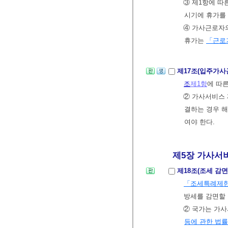
③ 제1항에 따
시기에 휴가를 
④ 가사근로자
휴가는
「근로
제17조(입주가사
조
제1항
에 따
② 가사서비스
결하는 경우 
여야 한다.
제5장 가사서비
제18조(조세 감
「조세특례제
방세를 감면할 
② 국가는 가
등에 관한 법