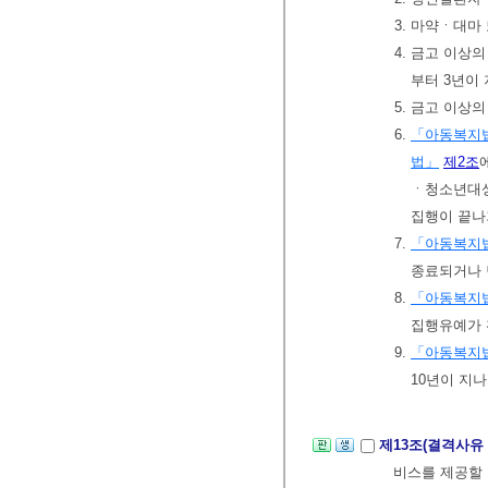
3. 마약ㆍ대
4. 금고 이상
부터 3년이
5. 금고 이상
6.
「아동복지
법」
제2조
ㆍ청소년대상
집행이 끝나
7.
「아동복지
종료되거나 
8.
「아동복지
집행유예가 
9.
「아동복지
10년이 지
제13조(결격사유
비스를 제공할