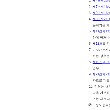
1.
제4조
제2항
2.
제7조
제1항
3.
제9조
제1항
4.
제9조
제2항
용계약을 체
5.
제11조
제1
하게 하거나
6.
제12조
를 
7. 가사근로
하는 경우는
8.
제19조
제2
경우
9.
제21조
제2
자료를 제출
10. 정당한 
술을 거부하
또는 자료 
② 고용노동부