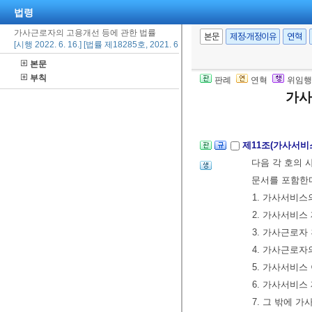
무 목적 외의 
법령
가사근로자의 고용개선 등에 관한 법률
본문
제정·개정이유
연혁
[시행 2022. 6. 16.] [법률 제18285호, 2021. 6. 15., 제정]
제10조(가사서비
본문
업무를 재개하
부칙
판례
연혁
위임행
한다.
가사
제3장 가사서비
제11조(가사서비
다음 각 호의 
문서를 포함한
1. 가사서비스
2. 가사서비스
3. 가사근로자
4. 가사근로자
5. 가사서비스
6. 가사서비스
7. 그 밖에 