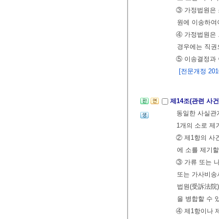
③ 가정법원은 
원에 이송하여야
④ 가정법원은 
경우에는 직권
⑤ 이송결정과 
[전문개정 2010.
제14조(관련 사
동일한 사실관계
1개의 소로 제
② 제1항의 사
에 소를 제기할
③ 가류 또는 
또는 가사비송
법원(受訴法院
을 병합할 수 
④ 제1항이나 