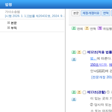
법령
가사소송법
제11조(위임 규정
본문
제정·개정이유
연혁
[시행 2026. 1. 1.] [법률 제20432호, 2024. 9. 20., 타법개정]
[전문개정 2010.
본문
부칙
판례
연혁
위임행
제2편 가사소
제1장 통칙
<개정
제12조(적용 법률
법」
에 따른다
150조
제1항
,
제
인낙(認諾)에 
[전문개정 2010.
제13조(관할)
① 
이 있는 곳의 
② 당사자 또는
소 또는 마지막