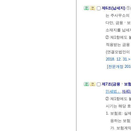
제6조(납세지)
①
는 주사무소의 
다만, 금융ㆍ
소재지를 납세지
② 제1항에도
적용받는 금융
(연결모법인이
2018. 12. 31.>
[전문개정 2010.
제7조(금융ㆍ보
인세법」
제40
② 제1항에도
시기는 해당 
1. 보험료: 
응하는 보험
가. 보험계