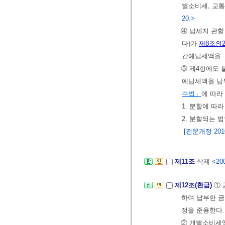
별소비세, 교
20.>
④ 납세지 관
다)가
제8조의
간예납세액을
⑤ 제4항에도 
예납세액을 납
수법」
에 따라
1. 분할에 따
2. 분할되는 
[전문개정 2010.
제11조
삭제
<200
제12조(환급)
①
하여 납부한 
정을 준용한다.
② 개별소비세