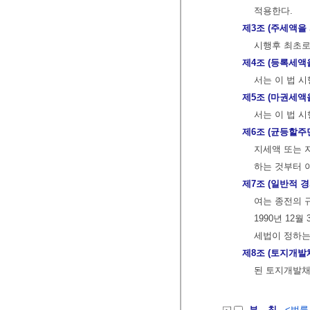
적용한다.
제3조 (주세액을
시행후 최초로
제4조 (등록세액
서는 이 법 
제5조 (마권세액
서는 이 법 
제6조 (균등할
지세액 또는 
하는 것부터 
제7조 (일반적 
여는 종전의 
1990년 1
세법이 정하는
제8조 (토지개발
된 토지개발채
부 칙
<법률 제