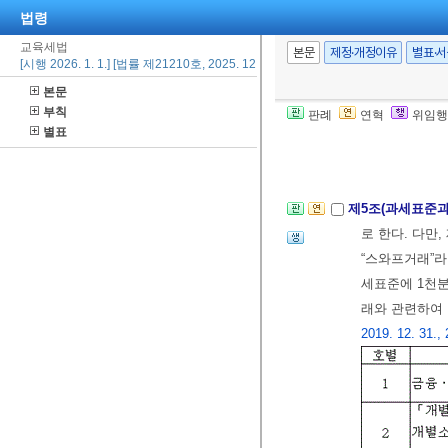
4.
「주세법」
법령
[전문개정 2010.
교육세법
본문
제정·개정이유
별표·
[시행 2026. 1. 1.] [법률 제21210호, 2025. 12. 23., 일부개정]
본문
제4조(비과세)
금
부칙
판례
연혁
위임행
에 대하여는 
별표
[전문개정 2010.
제5조(과세표준과
로 한다. 다만
“스와프거래”라
세표준에 1천분
래와 관련하여
2019. 12. 31., 