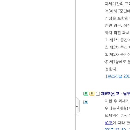
과세기간의 교
액(이하 “중간
리점을 포함한다
간인 경우, 직
까지 직전 과
1. 제1차 중
2. 제2차 중
3. 제3차 중
② 제1항에도 
정한다.
[본조신설 2015.
제9조(신고ㆍ납부
제한 후 과세
우에는 4개월)
납세액이 과세
51조
에 따라 
2017. 12. 30., 