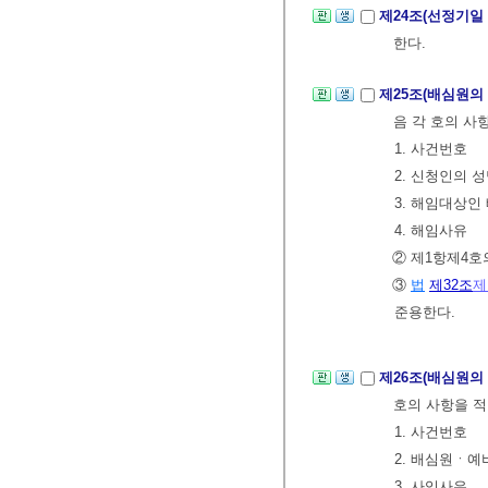
제24조(선정기일
한다.
제25조(배심원의
음 각 호의 사
1. 사건번호
2. 신청인의 
3. 해임대상
4. 해임사유
② 제1항제4호
③
법
제32조
제
준용한다.
제26조(배심원의
호의 사항을 적
1. 사건번호
2. 배심원ㆍ
3. 사임사유