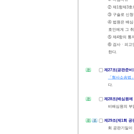
② 제1항제3호
③ 구술로 신청
④ 법원은 배심
호인에게 그 취
⑤ 제4항의 통
⑥ 검사ㆍ피고인
한다.
제27조(공판준비
「형사소송법
다.
제28조(배심원에
비배심원의 부
제29조(제1회 
회 공판기일이