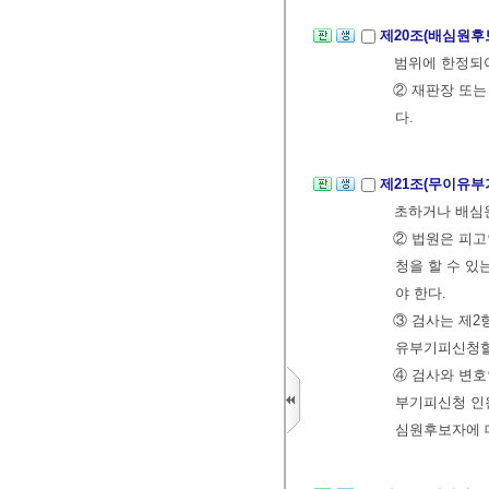
제20조(배심원후
범위에 한정되
② 재판장 또는
다.
제21조(무이유
초하거나 배심
② 법원은 피고
청을 할 수 있
야 한다.
③ 검사는 제2
유부기피신청할
④ 검사와 변
부기피신청 인
심원후보자에 