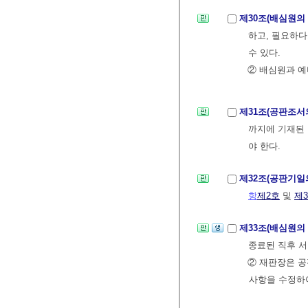
제30조(배심원의
하고, 필요하
수 있다.
② 배심원과 예
제31조(공판조서
까지에 기재된 
야 한다.
제32조(공판기일
항
제2호
및
제
제33조(배심원의
종료된 직후 서
② 재판장은 공
사항을 수정하