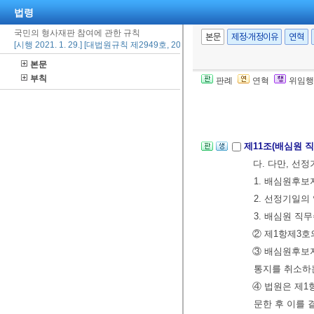
법령
국민의 형사재판 참여에 관한 규칙
제10조(여비ㆍ일
본문
제정·개정이유
연혁
[시행 2021. 1. 29.] [대법원규칙 제2949호, 2021. 1. 29., 타법개정]
심원후보자의 
본문
1. 배심원후
부칙
판례
연혁
위임행
2. 배심원ㆍ
3. 배심원ㆍ
제11조(배심원 
다. 다만, 선
1. 배심원후보
2. 선정기일의
3. 배심원 직
② 제1항제3호
③ 배심원후보
통지를 취소하
④ 법원은 제1
문한 후 이를 