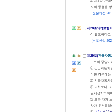
③ 제2항 단서
자의 통행을 
[전문개정 2011.
제28조의2(보행
여 필요하다고 
[본조신설 2022.
제29조(
긴급자동
도로의 중앙이나
② 긴급자동차는
이한 경우에는 
③ 긴급자동차의
④ 교차로나 
일시정지하여야
⑤ 모든 차와 
차가 우선통행
⑥
제2조
제22