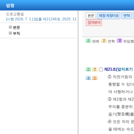
법령
②
좁은 도로에
차가 도로의 
도로교통법
본문
제정·개정이유
연혁
[시행 2026. 7. 1.] [법률 제21246호, 2025. 12. 30., 일부개정]
1. 비탈진 좁
점자뷰어
본문
2. 비탈진 좁
부칙
건을 싣지 
판례
연혁
위임행
차
[전문개정 2011.
제21조(
앞지르기 
② 자전거등의
통행할 수 있다
여 서행하거나
③ 제1항과 제
주의를 충분히
음기(警音機)를
④ 모든 차의 
을 때에는 속