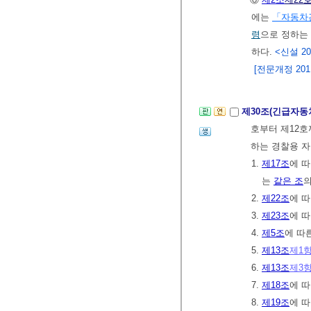
에는
「자동차
령
으로 정하는
하다.
<신설 201
[전문개정 2011.
제30조(긴급자동
호부터 제12
하는 경찰용 
1.
제17조
에 따
는
같은 조
의
2.
제22조
에 
3.
제23조
에 
4.
제5조
에 따
5.
제13조
제1
6.
제13조
제3
7.
제18조
에 따
8.
제19조
에 