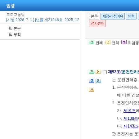
법령
시운전증명서 
1. 운전면허증
도로교통법
본문
제정·개정이유
연혁
[시행 2026. 7. 1.] [법률 제21246호, 2025. 12. 30., 일부개정]
2.
제87조
에 
점자뷰어
본문
를 신청한 
부칙
3.
제93조
에 
판례
연혁
위임행
② 제1항의 임
[전문개정 2011.
제92조(
운전면허증
는 운전면허증 
1. 운전면허증
에 따른 건
2. 운전면허증
가.
제91조
나.
제138조
다.
제143조
② 운전자는 