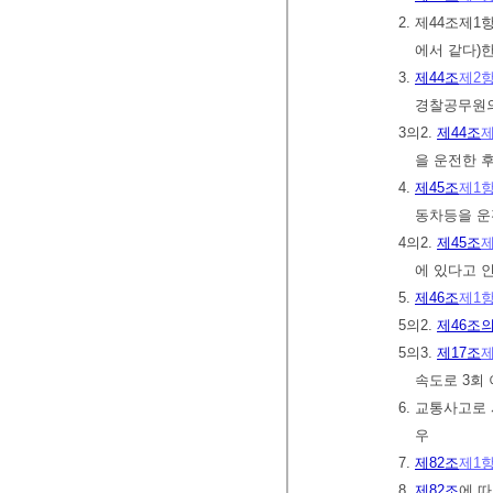
2. 제44조제
에서 같다)
3.
제44조
제2
경찰공무원의
3의2.
제44조
제
을 운전한 
4.
제45조
제1
동차등을 운
4의2.
제45조
제
에 있다고 
5.
제46조
제1
5의2.
제46조의
5의3.
제17조
제
속도로 3회
6. 교통사고로
우
7.
제82조
제1
8.
제82조
에 