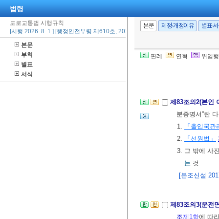
법령
2. 병적증명서
도로교통법 시행규칙
③ 한국도로교
본문
제정·개정이유
별표·
[시행 2026. 8. 1.] [행정안전부령 제610호, 2026. 2. 24., 일부개정]
자동차운전면허
본문
식
을 말한다)
부칙
판례
연혁
위임행
2024. 7. 31.>
별표
[전문개정 2013.
서식
제83조의2(본인
분증명서”란 다
1.
「출입국관
2.
「선원법」
3. 그 밖에 
는
것
[본조신설 2017.
제83조의3(운전
조
제1항
에 따