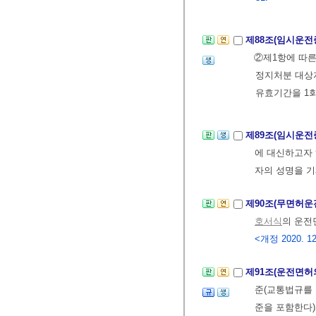
제88조(임시운전
②제1항에 따른
정지처분 대상자
유효기간을 1회
제89조(임시운전
에 대신하고자
자의 성명을 기
제90조(무면허운
호서식
의 운전
<개정 2020. 12
제91조(운전면허
준(교통법규를 
준을 포함한다