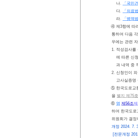
나.
「국민
다.
「의료
라.
「병역
④ 제3항에 
통하여 다음 각
우에는 관련 
1. 적성검사를
에 따른 신
과 내역 중
2. 신청인이
고사실증명 
⑤ 한국도로교통
을
별지 제75
⑥
영
제56조
제
하여 한국도로
위원회가 결정
개정 2024. 7. 
[전문개정 2013.