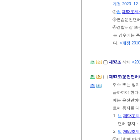
개정 2020. 12. 1
②
법
제93조
제
③연습운전면허
④경찰서장 또는
는 경우에는 
다.
<개정 2010. 
제92조
삭제
<201
제93조(운전면허
취소 또는 정지
급하여야 한다.
에는 운전면허
로써 통지를 대
1.
법
제93조
제
면허 정지
2.
법
제93조
제
②제1항에 따라