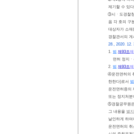
제기할 수 있다
③시ㆍ도경찰청
음 각 호의 구
대상자가 소재
경찰관서의 게시
28., 2020. 12.
1.
법
제93조
제
면허 정지
2.
법
제93조
제
④운전면허의 
한한다)로서
법
운전면허증의 제
또는 정지처분
⑤경찰공무원은 
그 내용을
별지
날인하게 하여야
운전면허의 취
식
의 주취운전