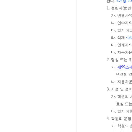
한다.
<개정 2007
1. 설립자(법
가. 변경사유
나. 인수자
다.
별지 제
라. 삭제
<20
마. 인계자
바. 자동차
2. 명칭 또는
가.
제99조
변경의 경
나. 자동차
3. 시설 및 설
가. 학원의
호실 또는
나.
별지 제
4. 학원의 운
가. 학원의