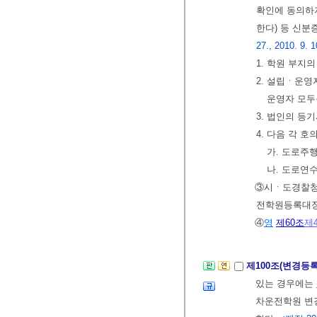
확인에 동의하
한다) 등 신분
27., 2010. 9. 1
1. 학원 부지
2. 설립ㆍ운
운영자 모두
3. 법인의 등
4. 다음 각 
가. 도로주
나. 도로연
③시ㆍ도경찰
전학원등록대장
④
영
제60조
제
제100조(변경등
있는 경우에는
차운전학원 변