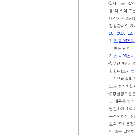
③시ㆍ도경찰청
음 각 호의 구
대상자가 소재
경찰관서의 게시
28., 2020. 12.
1.
법
제93조
제
면허 정지
2.
법
제93조
제
④운전면허의 
한한다)로서
법
운전면허증의 제
또는 정지처분
⑤경찰공무원은 
그 내용을
별지
날인하게 하여야
운전면허의 취
식
의 주취운전
명 또는 날인하