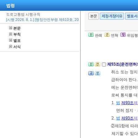
②
법
제93조
제
법령
③연습운전면허
도로교통법 시행규칙
④경찰서장 또는
본문
제정·개정이유
별표·
[시행 2026. 8. 1.] [행정안전부령 제610호, 2026. 2. 24., 일부개정]
는 경우에는 
본문
다.
<개정 2010. 
부칙
판례
연혁
위임행
별표
서식
제92조
삭제
<201
제93조(운전면허
취소 또는 정지
급하여야 한다.
에는 운전면허
로써 통지를 대
1.
법
제93조
제
면허 정지
2.
법
제93조
제
②제1항에 따라
제기할 수 있다