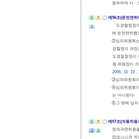
첨부하여 시ㆍ
제96조(운전면허
ㆍ도경찰청장의
에 운전면허행정
②심의위원회는
경찰청의 과장
도경찰청장이 
중 위원장이 지
2006. 10. 19.,
③심의위원회의 
④심의위원회의
는 아니된다.
⑤그 밖에 심의
제97조(자동차등
정외국면허증을
88호서식
의 자