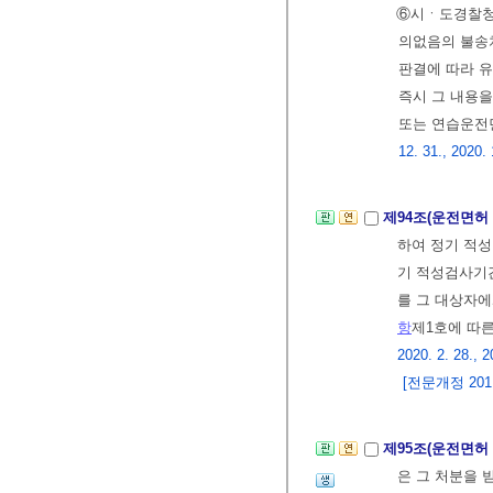
⑥시ㆍ도경찰청
의없음의 불송치
판결에 따라 
즉시 그 내용
또는 연습운전
12. 31., 2020. 
제94조(운전면허
하여 정기 적
기 적성검사기
를 그 대상자
항
제1호에 따
2020. 2. 28., 2
[전문개정 2011.
제95조(운전면허
은 그 처분을 