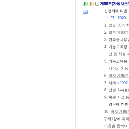
제99조(자동차운
신청서에 다음
11. 27., 2020. 
1.
별표 30
의 
2.
별지 제93
3. 건축물사용
4. 기능교육장
장 등 학원
5. 기능교육용
서식
의 기능
6.
별지 제95
7. 삭제
<2007.
8. 정관 1부
9. 학원 시설
경우에 한한
10.
별지 제96
②제1항에 따
이용을 통하여 