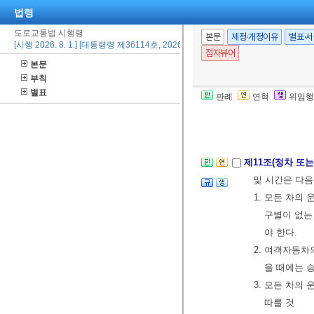
법령
3.
「소방시설 
ㆍ연결살수설
도로교통법 시행령
본문
제정·개정이유
별표·
[시행 2026. 8. 1.] [대통령령 제36114호, 2026. 2. 19., 일부개정]
자
점자뷰어
본문
② 시장등은
법
부칙
에는 안전표지
별표
판례
연혁
위임행
[본조신설 2018.
[제목개정 2019.
제11조(정차 또는
및 시간은 다음
1. 모든 차의
구별이 없는
야 한다.
2. 여객자동
을 때에는 
3. 모든 차
따를 것