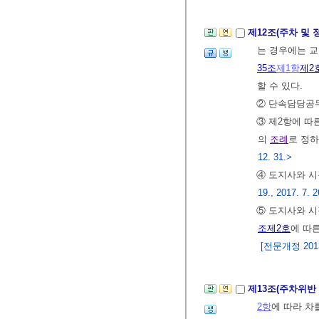
제12조(주차 및
는 경우에는 
35조
제1항
제2
할 수 있다.
② 단속담당공무
③ 제2항에 따
의
조례
로 정
12. 31.>
④ 도지사와 
19., 2017. 7. 2
⑤ 도지사와 시
조
제2호
에 따
[전문개정 2013.
제13조(주차위반
2항
에 따라 