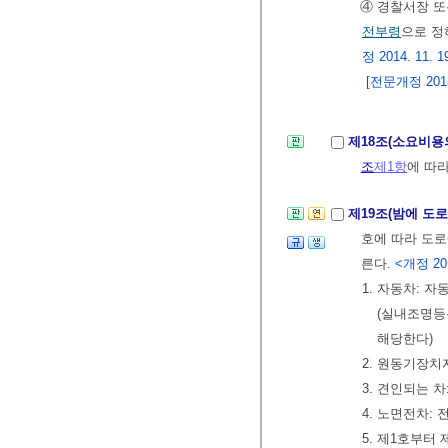
④ 경찰서장 
전부령
으로 정
정 2014. 11. 19
[전문개정 2013.
제18조(소요비용
조
제1항
에 따
제19조(밤에 도
호에 따라 도로
른다.
<개정 2019
1. 자동차: 
(실내조명
해당한다)
2. 원동기장치
3. 견인되는 
4. 노면전차:
5. 제1호부터