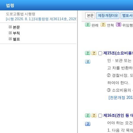
1. 매각된 자
법령
2. 매각일시
도로교통법 시행령
본문
제정·개정이유
별표·
[시행 2026. 8. 1.] [대통령령 제36114호, 2026. 2. 19., 일부개정]
3. 매각방법
판례
연혁
위임행
본문
4. 매수인의 
부칙
[전문개정 2013.
별표
제15조(소요비용
인ㆍ보관 또는 
고 차를 반환하
② 경찰서장, 
하여야 한다.
③ 소요비용의
[전문개정 2013.
제16조(견인 등
어야 하는 요건
1. 다음 각 