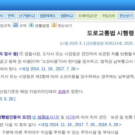
동차의 등록번호
서식
연혁
신구법비교
법령체계도
법령비교
조례위임조문
위임조례
한눈보기
정규칙
규제
생활법령
한눈보기
성명(법인의 경우에는 그 명칭과 대표자의 성명을 말한다. 이하 같다) 및 주소
도로교통법 시행령
 6. 28.]
[시행 2026. 8. 1.] [대통령령 제36114호, 2026.
의 징수 등)
① 경찰서장, 도지사 또는 시장등은 견인하여 보관한 차를 반환할
공고 등에 든 비용(이하 “소요비용”이라 한다)을 징수하고, 범칙금 납부통고
여야 한다.
<개정 2014. 11. 19., 2017. 7. 26.>
도지사 또는 시장등은 제1항에 따라 소요비용을 징수하려는 경우에는 납부금액,
 산정기준은 해당 지방자치단체의
조례
로 정한다.
 6. 28.]
 대행법인등의 요건)
법
제36조
제1항
및
제2항
에 따라 차의 견인ㆍ보관 및 반환
은 다음 각 호와 같다.
<개정 2014. 11. 19., 2017. 7. 26., 2018. 5. 28.>
목의 구분에 따른 주차대수 이상을 주차할 수 있는 주차시설 및 부대시설