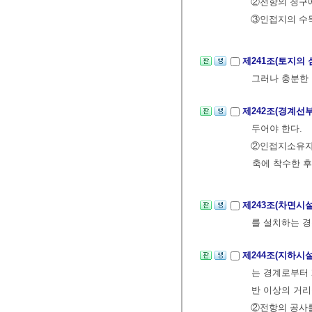
②전항의 청구에
③인접지의 수목
제241조(토지의
그러나 충분한
제242조(경계선
두어야 한다.
②인접지소유자는
축에 착수한 후
제243조(차면시
를 설치하는 경
제244조(지하시
는 경계로부터 
반 이상의 거리
②전항의 공사를