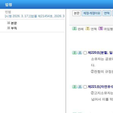
법령
민법
제219조(주위토
본문
제정·개정이유
연혁
[시행 2026. 3. 17.] [법률 제21454호, 2026. 3. 17., 일부개정]
소유자는 주위의
본문
때에는 그 주위
부칙
판례
연혁
위임행
가 가장 적은 
②전항의 통행
제220조(분할,
소유자는 공로에
다.
②전항의 규정은
제221조(자연유
②고지소유자는 
넘어서 이를 막