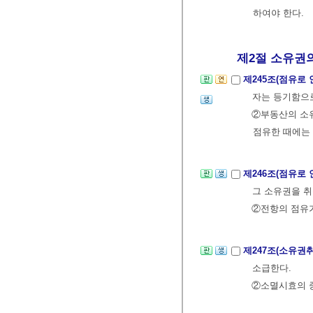
하여야 한다.
제2절 소유권의
제245조(점유로
자는 등기함으
②부동산의 소유
점유한 때에는
제246조(점유로
그 소유권을 취
②전항의 점유가
제247조(소유권
소급한다.
②소멸시효의 