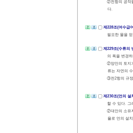
②전항의 공작물
다.
제228조(여수급
필요한 물을 얻
제229조(수류의 
의 폭을 변경하
②양안의 토지가
류는 자연의 수
③전2항의 규정
제230조(언의 설
할 수 있다. 
②대안의 소유자
율로 언의 설치