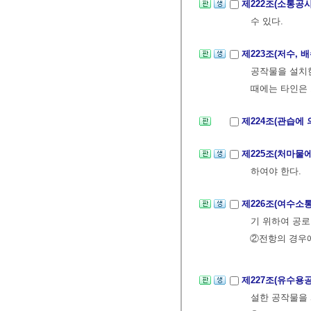
제222조(소통공
수 있다.
제223조(저수,
공작물을 설치한
때에는 타인은 
제224조(관습에
제225조(처마물
하여야 한다.
제226조(여수소
기 위하여 공로
②전항의 경우에
제227조(유수용
설한 공작물을 