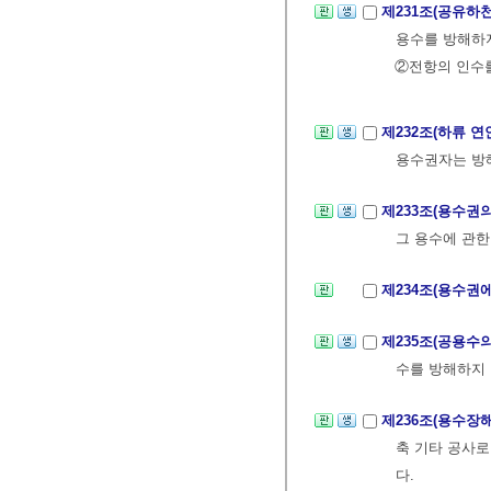
제231조(공유하
용수를 방해하지
②전항의 인수를
제232조(하류 
용수권자는 방해
제233조(용수권
그 용수에 관
제234조(용수권
제235조(공용수
수를 방해하지 
제236조(용수장
축 기타 공사로
다.