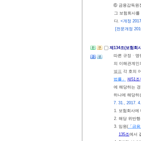
⑥ 금융감독원
그 보험회사를 
다.
<개정 2017.
[전문개정 2010.
제134조(보험회
따른 규정ㆍ명령
의 이해관계인
별표
각 호의 
법률」
제51조
에 해당하는 경
하나에 해당하는
7. 31., 2017. 4
1. 보험회사
2. 해당 위반
3. 임원(
「금융
135조
에서 