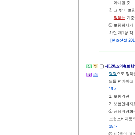
아니할 것
3. 그 밖에 
정하는
기준
② 보험회사가
하면 제1항 각
[본조신설 2010.
제128조의4(보
령령
으로 정하
도를 평가하고
19.>
1. 보험약관
2. 보험안내자
② 금융위원회는
보험소비자등의
19.>
③ 제2항에 