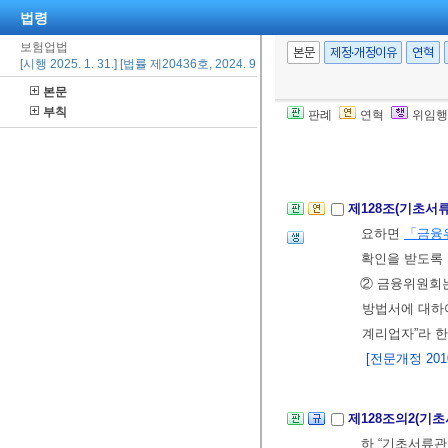
경우에는
대통
법령
② 제1항에 따
보험업법
본문
제정·개정이유
연혁
[본조신설 2010.
[시행 2025. 1. 31.] [법률 제20436호, 2024. 9. 20., 타법개정]
본문
부칙
판례
연혁
위임행
제127조의3(기
[본조신설 2010.
제128조(기초서
요하면
「금융
확인을 받도록 
② 금융위원회
방법서에 대
계리업자”라 한
[전문개정 2010.
제128조의2(기
하 “기초서류관