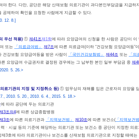
여야 한다. 다만, 공단은 해당 산재보험 의료기관이 과다본인부담금을 지급하
 공제하여 확인을 요청한 사람에게 지급할 수 있다.
 12. 8.]
의 우선 적용)
①
제41조
제1항
에 따라 요양급여의 신청을 한 사람은 공단이 이
급여 또는
「의료급여법」
제7조
에 따른 의료급여(이하 “건강보험 요양급여등”이
라 건강보험 요양급여등을 받은 사람이
「국민건강보험법」
제44조
또는
「의
따른 요양급여 수급권자로 결정된 경우에는 그 납부한 본인 일부 부담금 중
제4
 2020. 5. 26.>
 의료기관의 지정 및 지정취소 등)
① 업무상의 재해를 입은 근로자의 요양을 담
., 2010. 5. 20., 2010. 6. 4., 2015. 5. 18.>
항
에 따라 공단에 두는 의료기관
제3조의4
에 따른 상급종합병원
제3조
에 따른 의료기관과
「지역보건법」
제10조
에 따른 보건소(
「지역보건
인력ㆍ시설 등의 기준에 해당하는 의료기관 또는 보건소 중 공단이 지정한 의료
항제3호에 따라 의료기관이나 보건소를 산재보험 의료기관으로 지정할 때에는 