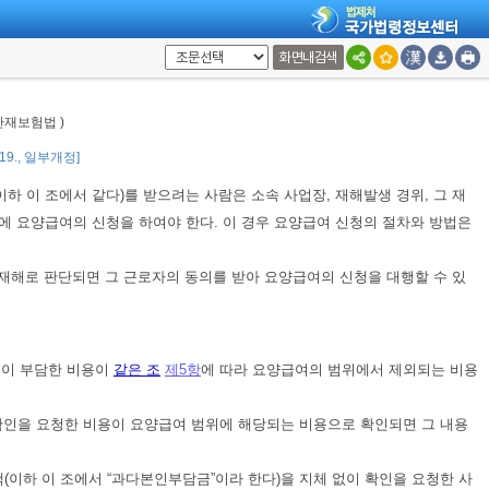
화면내검색
으로 정한다.
<개정 2010. 6. 4.>
상급종합병원인 경우에는
「응급의료에 관한 법률」
제2조
제1호
에 따른 응급
 산재보험법 )
 요양할 필요가 있다는 의학적 소견이 있어야 한다.
<개정 2010. 5. 20.>
. 19., 일부개정]
하 이 조에서 같다)를 받으려는 사람은 소속 사업장, 재해발생 경위, 그 재
에 요양급여의 신청을 하여야 한다. 이 경우 요양급여 신청의 절차와 방법은
재해로 판단되면 그 근로자의 동의를 받아 요양급여의 신청을 대행할 수 있
신이 부담한 비용이
같은 조
제5항
에 따라 요양급여의 범위에서 제외되는 비용
 확인을 요청한 비용이 요양급여 범위에 해당되는 비용으로 확인되면 그 내용
(이하 이 조에서 “과다본인부담금”이라 한다)을 지체 없이 확인을 요청한 사