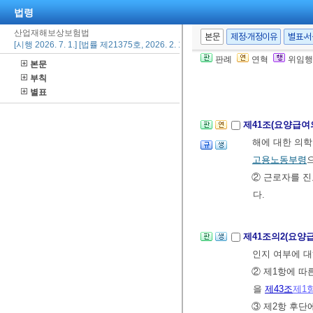
7. 이송
법령
8. 그 밖에
고
산업재해보상보험법
본문
제정·개정이유
별표·
[시행 2026. 7. 1.] [법률 제21375호, 2026. 2. 19., 일부개정]
⑤ 제2항 및 
판례
연혁
위임행
본문
⑥ 업무상의 
부칙
환자이거나 그
별표
제41조(요양급여
해에 대한 의학
고용노동부령
② 근로자를 
다.
제41조의2(요양
인지 여부에 대
② 제1항에 따
을
제43조
제1
③ 제2항 후단