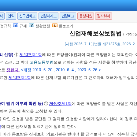
용노동부령
으로 정하는 사항
서식
연혁
신구법비교
법령체계도
법령비교
음성지원
점자뷰어
제4항에 따른 요양급여의 범위나 비용 등 요양급여의 산정 기준은
고용노동부령
정규칙
규제
생활법령
한눈보기
재해를 입은 근로자가 요양할 산재보험 의료기관이
제43조
제1항
제2호
에 따른 
산업재해보상보험법
( 약칭:
 밖에 부득이한 사유가 있는 경우를 제외하고는 그 근로자가 상급종합병원에서
[시행 2026. 7. 1.] [법률 제21375호, 2026. 2
의 신청)
①
제40조
제1항
에 따른 요양급여(진폐에 따른 요양급여는 제외한다. 이
적 소견, 그 밖에
고용노동부령
으로 정하는 사항을 적은 서류를 첨부하여 공단
으로
정한다.
<개정 2010. 5. 20., 2010. 6. 4., 2020. 5. 26.>
진료한
제43조
제1항
에 따른 산재보험 의료기관은 그 근로자의 재해가 업무상의 
급여 범위 여부의 확인 등)
①
제40조
제1항
에 따른 요양급여를 받은 사람은 자
하여 공단에 확인을 요청할 수 있다.
른 확인 요청을 받은 공단은 그 결과를 요청한 사람에게 알려야 한다. 이 경우
항
에 따른 산재보험 의료기관에 알려야 한다.
에 따라 통보받은 산재보험 의료기관은 받아야 할 금액보다 더 많이 징수한 금액