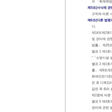
의 「화재예방
제5조(서식에 관
규칙에 따른 
제6조(다른 법령
다.
제14조제2호
및 관리에 관
법률」 제25조
별표 1 제1호
“「소방시설 설
별표 2 제1
률」 제9조제
화재안전기준(
은 호 다목1)
같은 목 4)
제1항에 따른
별표 5 제4
관리에 관한 