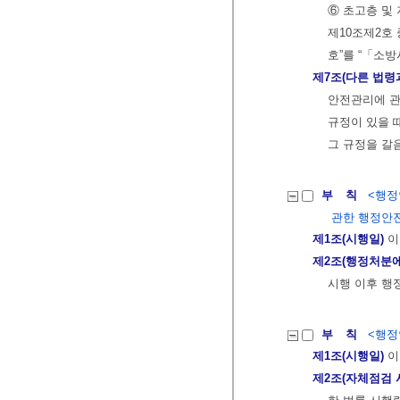
⑥ 초고층 및
제10조제2호
호”를 “「소
제7조(다른 법령
안전관리에 관
규정이 있을 
그 규정을 갈
부 칙
<행정안
관한 행정안
제1조(시행일)
이
제2조(행정처분에
시행 이후 행
부 칙
<행정안
제1조(시행일)
이
제2조(자체점검 