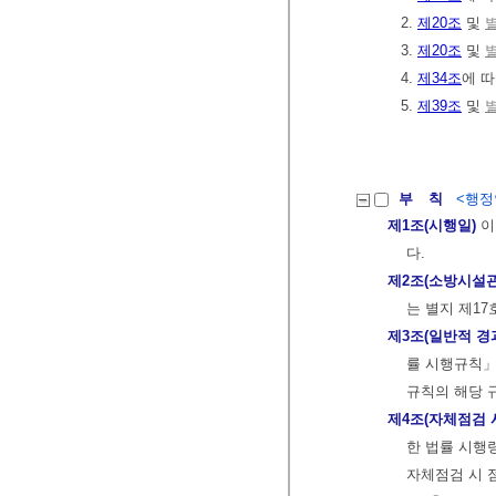
2.
제20조
및
별
3.
제20조
및
별
4.
제34조
에 따
5.
제39조
및
별
부 칙
<행정안
제1조(시행일)
이
다.
제2조(소방시설
는 별지 제17
제3조(일반적 경
률 시행규칙」
규칙의 해당 
제4조(자체점검 
한 법률 시행
자체점검 시 