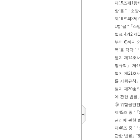
제15조제1항
항”을 “「소
제19조의2제
1항”을 “「소
별표 4의2 제
부터 6)까지 
목”을 각각 “
별지 제14호
행규칙」 제4
별지 제21호
률 시행규칙」
별지 제30호
에 관한 법률」
⑤ 위험물안전
제45조 중 
관리에 관한 
제46조 중 
관한 법률」”로