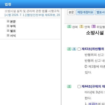
법령
지
별지 제33
소방시설 설치 및 관리에 관한 법률 시행규칙
그 기간 내에 
본문
제정·개정이유
별표·
[시행 2026. 7. 1.] [행정안전부령 제628호, 2026. 7. 1., 타법개정]
부장 또는 소방
본문
② 제1항에 따
부칙
판례
연혁
위임행
조치명령등의 
별표
소방시설 
에게 통지해야 
서식
제43조(위반행위
반행위의 신고 
반행위 신고 
② 제1항에 따
있다.
제44조(규제의 
마다(매 3년이
한다.
1.
제19조
에 따