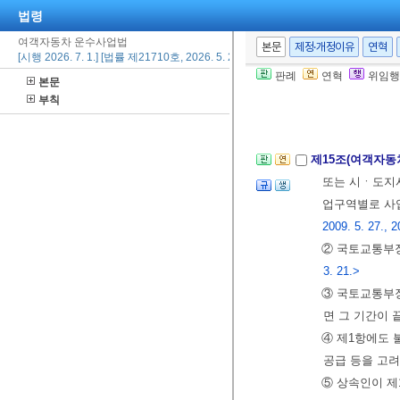
법령
하며, 합병에
⑩ 제1항, 제
여객자동차 운수사업법
본문
제정·개정이유
연혁
[시행 2026. 7. 1.] [법률 제21710호, 2026. 5. 29., 일부개정]
⑪ 국토교통부
판례
연혁
위임행
본문
범죄경력자료의
부칙
10.>
제15조(여객자
또는 시ㆍ도지
업구역별로 사업
2009. 5. 27., 2
② 국토교통부
3. 21.>
③ 국토교통부장
면 그 기간이 
④ 제1항에도
공급 등을 고
⑤ 상속인이 제