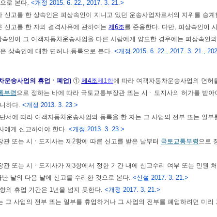
으로 본다.
<개정 2015. 6. 22., 2017. 3. 21.>
라 신고를 한 상속인은 피상속인이 지니고 있던 운송사업자로서의 지위를 승계
른 신고를 한 자의 결격사유에 관하여는
제6조
를 준용한다. 다만, 피상속인이 
 상속인이 그 여객자동차운송사업을 다른 사람에게 양도한 경우에는 피상속인
은 상속인에 대한 면허나 등록으로 본다.
<개정 2015. 6. 22., 2017. 3. 21., 202
동차운송사업의 휴업ㆍ폐업)
①
제4조
제1항
에 따라 여객자동차운송사업의 면허를
통부령
으로 정하는 바에 따라 국토교통부장관 또는 시ㆍ도지사의 허가를 받아야
아니하다.
<개정 2013. 3. 23.>
단서에 따라 여객자동차운송사업의 등록을 한 자는 그 사업의 전부 또는 일부
사에게 신고하여야 한다.
<개정 2013. 3. 23.>
장관 또는 시ㆍ도지사는 제2항에 따른 신고를 받은 날부터
국토교통부령
으로 
관 또는 시ㆍ도지사가 제3항에서 정한 기간 내에 신고수리 여부 또는 민원 
끝난 날의 다음 날에 신고를 수리한 것으로 본다.
<신설 2017. 3. 21.>
2항의 휴업 기간은 1년을 넘지 못한다.
<개정 2017. 3. 21.>
 그 사업의 전부 또는 일부를 휴업하거나 그 사업의 전부를 폐업하려면 미리 