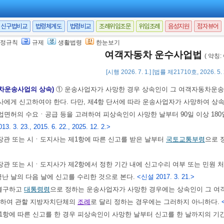
 따라 설립되거나 존속되는 법인은 합병에 따라 소멸되는 법인의 운송사업자로
2항 및 제4항에 따른 신고를 하거나 인가를 받는 자의 결격사유에 관하여는
제6
신구법비교
법령체계도
법령비교
조례위임조문
위임조례
음성지원
점자뷰어
장관 또는 시ㆍ도지사는 제2항에 따른 양도ㆍ양수의 인가 여부를 검토하기 
정규칙
규제
생활법령
한눈보기
 조회를 요청할 수 있다. 이 경우 운전경력 및 범죄경력자료의 조회는
제87조
여객자동차 운수사업법
( 약칭
[시행 2026. 7. 1.] [법률 제21710호, 2026. 5
동차운송사업의 상속)
① 운송사업자가 사망한 경우 상속인이 그 여객자동차운송
사에게 신고하여야 한다. 다만, 제4항 단서에 따라 운송사업자가 사망하여 상
면허의 수요ㆍ공급 등을 고려하여 피상속인이 사망한 날부터 90일 이상 18
013. 3. 23., 2015. 6. 22., 2025. 12. 2.>
장관 또는 시ㆍ도지사는 제1항에 따른 신고를 받은 날부터
국토교통부령
으로 
관 또는 시ㆍ도지사가 제2항에서 정한 기간 내에 신고수리 여부 또는 민원 
끝난 날의 다음 날에 신고를 수리한 것으로 본다.
<신설 2017. 3. 21.>
 불구하고
대통령령
으로 정하는 운송사업자가 사망한 경우에는 상속인이 그 여
려하여 관할 지방자치단체의
조례
로 달리 정하는 경우에는 그러하지 아니하다.
1항에 따른 신고를 한 경우 피상속인이 사망한 날부터 신고를 한 날까지의 