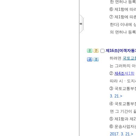
한 면허나 등록
⑥ 제1항에 따
⑦ 제1항에 따
한다) 이내에
의 면허나 등록
제16조(여객자
하려면
국토교
는 그러하지 
②
제4조
제1항
따라 시ㆍ도지
③ 국토교통부
3. 21.>
④ 국토교통부장
면 그 기간이 
⑤ 제1항과 제
⑥ 운송사업자는
2017. 3. 21.>