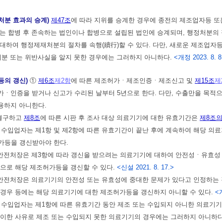
처분 효과의 승계)
제47조
에 따라 지위를 승계한 경우에 종전의 제조업자등 또
는 합병 후 존속하는 법인이나 합병으로 설립된 법인에 승계되며, 행정처분의 
대하여 행정제재처분의 절차를 속행(續行)할 수 있다. 다만, 새로운 제조업자
처분 또는 위반사실을 알지 못한 경우에는 그러하지 아니하다.
<개정 2023. 8. 8
등의 갱신)
①
제6조
제2항
에 따른 제조허가ㆍ제조인증ㆍ제조신고 및
제15조
제
ㆍ인증을 받거나 신고가 수리된 날부터 5년으로 한다. 다만, 수출만을 목적
용하지 아니한다.
 불구하고
제8조
에 따른 시판 후 조사 대상 의료기기에 대한 유효기간은
제8조의
 수입업자는 제1항 및 제2항에 따른 유효기간이 끝난 후에 계속하여 해당 
가등을 갱신받아야 한다.
안전처장은 제3항에 따라 갱신을 받으려는 의료기기에 대하여 안전성ㆍ유효성
으로 해당 제조허가등을 갱신할 수 있다.
<신설 2021. 8. 17.>
안전처장은 의료기기의 안전성 또는 유효성에 중대한 문제가 있다고 인정하는 
 경우 등에는 해당 의료기기에 대한 제조허가등을 갱신하지 아니할 수 있다.
<개
 수입업자는 제1항에 따른 유효기간 동안 제조 또는 수입되지 아니한 의료기기
득이한 사유로 제조 또는 수입되지 못한 의료기기의 경우에는 그러하지 아니하