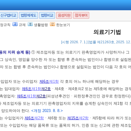
의 소관으로 하며, 이 법의 해당 규정 중 “보건복지부장관” 또는 “식품의약품
”으로 본다. 이 경우 농림축산식품부장관이 농림축산식품부령을 정할 때에는
신구법비교
법령체계도
법령비교
음성지원
점자뷰어
 3. 23.]
정규칙
규제
생활법령
한눈보기
의료기기법
2021. 3. 9.>
[시행 2026. 7. 1.] [법률 제21263호, 2025. 1
등의 지위 승계 등)
① 제조업자등 또는 의료기기 판촉영업자가 사망하거나 그 
그 상속인, 영업을 양수한 자 또는 합병 후 존속하는 법인이나 합병으로 설립
자 또는 합병 후 존속하는 법인이나 합병으로 설립되는 법인이 다음 각 호의
 수입업자 또는 수리업자:
제6조
제1항
각 호의 어느 하나에 해당하는 경우
또는 임대업자:
제6조
제1항
제2호
ㆍ제4호ㆍ제4호의2 또는 제5호에 해당하는 경
판촉영업자:
제6조
제1항
제2호
(피성년후견인ㆍ피한정후견인인 경우로 한정한다)ㆍ
라 제조업자등 또는 의료기기 판촉영업자의 지위를 승계한 상속인이 제1항 각 
 양도하여야 한다.
<개정 2023. 8. 8.>
또는 수입업자가
제6조
제2항
ㆍ제6항 또는
제15조
제2항
ㆍ제5항에 따라 허가 또
또는 수입업자는 해당 품목류 또는 품목의 허가, 인증 또는 신고에 관한 제조