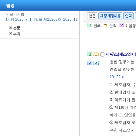
법령
림축산식품부장관
림축산식품부령
의료기기법
본문
제정·개정이유
연혁
[시행 2026. 7. 1.] [법률 제21263호, 2025. 12. 30., 일부개정]
[전문개정 2013.
판례
연혁
위임행
본문
부칙
제46조의2
삭제
<
제47조(제조업자
병한 경우에는 
영업을 양수한 
10. 22.>
1. 제조업자,
2. 판매업자 
3. 의료기기 
② 제1항에 따
에게 그 영업을
③ 제조업자 
수한 제조업자 