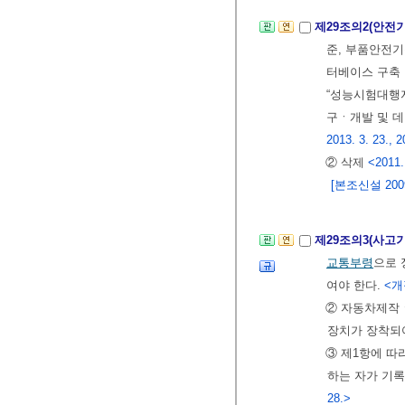
제29조의2(안전
준, 부품안전기
터베이스 구축
“성능시험대행자
구ㆍ개발 및 
2013. 3. 23., 2
② 삭제
<2011.
[본조신설 2009.
제29조의3(사고
교통부령
으로 
여야 한다.
<개정
② 자동차제작
장치가 장착되
③ 제1항에 
하는 자가 기록
28.>