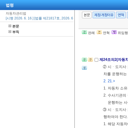
하여야 한다. 
법령
수할 수 있다.
자동차관리법
④ 제1항 단서
본문
제정·개정이유
연혁
[시행 2026. 6. 16.] [법률 제21817호, 2026. 6. 16., 일부개정]
2013. 3. 23.>
본문
[전문개정 2009.
부칙
판례
연혁
위임행
제24조
삭제
<199
제24조의2(자동
② 시ㆍ도지사 
차를 운행하는 
2. 21.>
1. 자동차 소
2. 수사기관의
운행하는 사
③ 시ㆍ도지사 
행하여야 한다.
1. 해당 자동