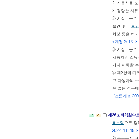
2. 자동차를 
3. 정당한 사
② 시장ㆍ군수ㆍ
옮긴 후
국토교
처분 등을 하거
<개정 2013. 3.
③ 시장ㆍ군수
자동차의 소유
거나 폐차할 수
④ 제3항에 따
그 자동차의 소
수 없는 경우
[전문개정 2009.
제26조의2(침수
통부령
으로 정
2022. 11. 15.>
② 누구든지 침