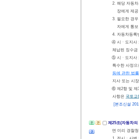
2. 해당 자동
장에게 제공
3. 필요한 
자에게 통보
4. 자동차등록
④ 시ㆍ도지사
체납된 징수금 
⑤ 시ㆍ도지사
특수한 사정으
등에 관한 법
지사 또는 시
⑥ 제2항 및 
사항은
국토교
[본조신설 2015.
제25조(자동차의
면 미리 경찰청
1. 전시ㆍ사변