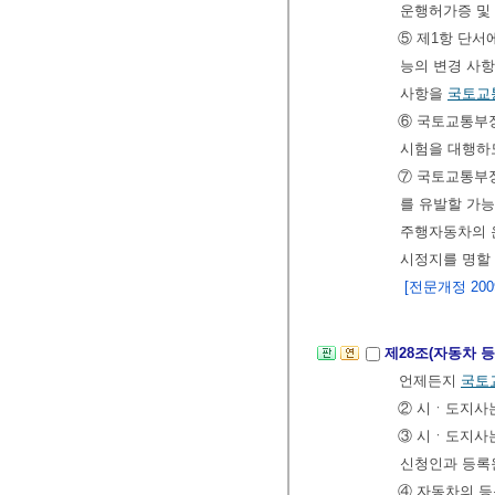
운행허가증 및
⑤ 제1항 단서
능의 변경 사항
사항을
국토교
⑥ 국토교통부
시험을 대행하도
⑦ 국토교통부장
를 유발할 가능
주행자동차의 
시정지를 명할 
[전문개정 2009.
제28조(자동차 
언제든지
국토
② 시ㆍ도지사는
③ 시ㆍ도지사는
신청인과 등록
④ 자동차의 등