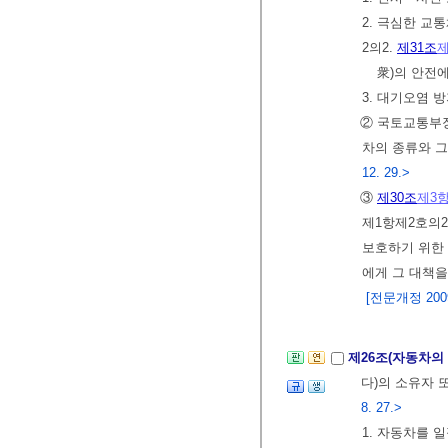
2. 극심한 교
2의2.
제31조
제
衆)의 안전
3. 대기오염 
② 국토교통부장
차의 종류와 그
12. 29.>
③
제30조
제3
제1항제2호의
보호하기 위한
에게 그 대책
[전문개정 2009.
제26조(자동차의
다)의 소유자 
8. 27.>
1. 자동차를 