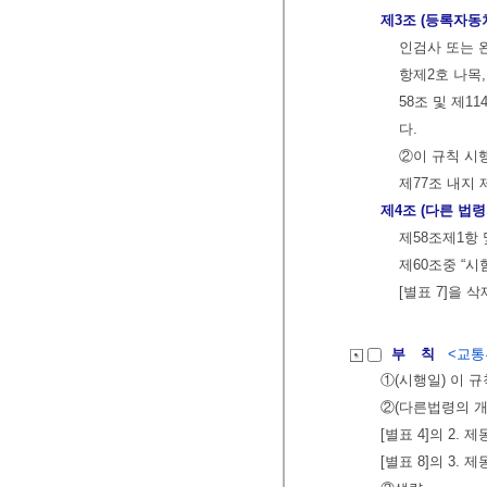
제3조 (등록자동
인검사 또는 
항제2호 나목, 
58조 및 제
다.
②이 규칙 시행
제77조 내지
제4조 (다른 법령
제58조제1항 
제60조중 “시
[별표 7]을 
부 칙
<교통부
①(시행일) 이 
②(다른법령의 
[별표 4]의 2. 
[별표 8]의 3.