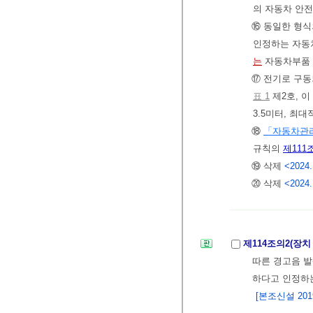
의 자동차 안전
⑯ 동일한 형식
인정하는 자동
는
자동차부품 
⑰ 전기로 구
표 1
제2호, 이
3.5미터, 최
⑱
「자동차관
규칙의
제111
⑲ 삭제
<2024.
⑳ 삭제
<2024.
제114조의2(장치
따른 경고음 발
하다고 인정하는
[본조신설 2019.