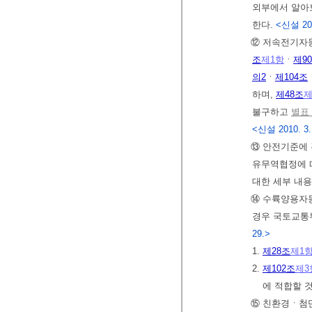
외부에서 알아
한다.
<신설 2008
⑫ 저속전기자
조
제1항
ㆍ
제9
의2
ㆍ
제104조
하며,
제48조
제
불구하고
별표 
<신설 2010. 3. 2
⑬ 안전기준에
유무역협정에 
대한 세부 내
⑭ 수륙양용자동
경우 국토교통부
29.>
1.
제28조
제1
2.
제102조
제3
에 적합할 
⑮ 친환경ㆍ첨