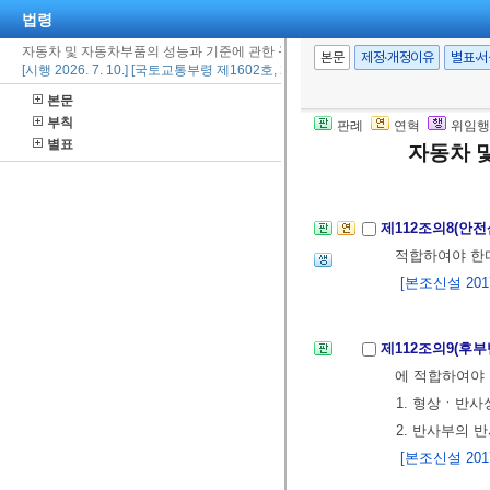
제112조의6(후
법령
[본조신설 2011.
자동차 및 자동차부품의 성능과 기준에 관한 규칙
본문
제정·개정이유
별표·
[시행 2026. 7. 10.] [국토교통부령 제1602호, 2026. 7. 10., 일부개정]
본문
제112조의7(창유
부칙
판례
연혁
위임행
여야 한다.
<개정
별표
자동차 
[본조신설 2017.
제112조의8(안
적합하여야 한
[본조신설 2017.
제112조의9(후
에 적합하여야 
1. 형상ㆍ반
2. 반사부의 
[본조신설 2017.