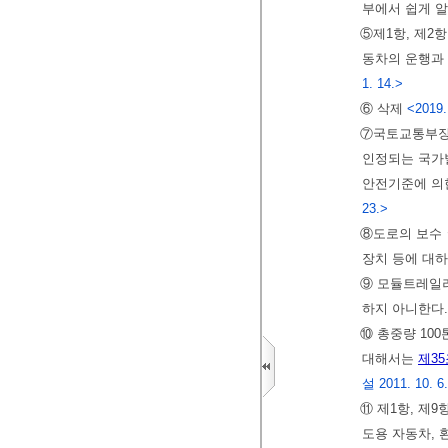
부에서 쉽게 알
⑤제1항, 제2
동차의 운행과
1. 14.>
⑥ 삭제
<2019.
⑦국토교통부장관
인정되는 국가
안전기준에 의
23.>
⑧도로의 보수
장치 등에 대
⑨ 모듈트레일
하지 아니한다
⑩ 총중량 10
대해서는
제35
설 2011. 10. 6.
⑪ 제1항, 제
도용 자동차,