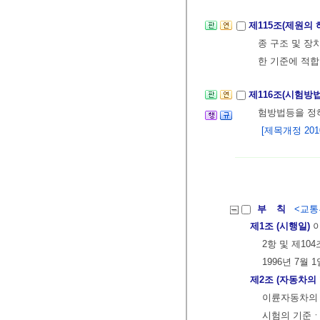
제115조(제원의
종 구조 및 장
한 기준에 적합
제116조(시험방
험방법등을 
[제목개정 2010.
부 칙
<교통부
제1조 (시행일)
이
2항 및 제10
1996년 7월
제2조 (자동차의
이륜자동차의 
시험의 기준ㆍ