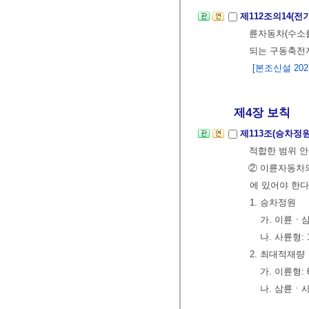
제112조의14(
륜자동차(수소
되는 구동축
[본조신설 2025.
제4장 보칙
제113조(승차정
적합한 범위 안
② 이륜자동차의
에 있어야 한다
1. 승차정원
가. 이륜ㆍ삼
나. 사륜형: 
2. 최대적재량
가. 이륜형:
나. 삼륜ㆍ사