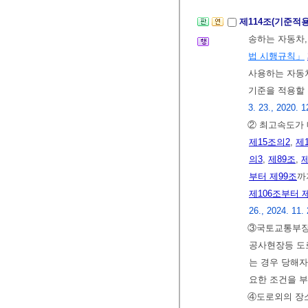
제114조(기준적
송하는 자동차,
법 시행규칙」
사용하는 자동
기준을 적용할 
3. 23., 2020. 1
② 최고속도가 
제15조의2
,
제
의3
,
제89조
,
제
부터 제99조
까
제106조부터 제
26., 2024. 11.
③국토교통부장
공사현장등 도
는 경우 당해자
요한 조건을 부
④도로외의 장