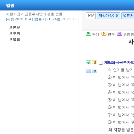
법령
1.
제8조의2
제
자본시장과 금융투자업에 관한 법률
2. 투자매매
본문
제정·개정이유
별표·
[시행 2026. 8. 4.] [법률 제21324호, 2026. 2. 3., 일부개정]
3.
제9조
제29
본문
합투자기구의
부칙
판례
연혁
위임행
4. 그 밖에 
별표
자
가 있는 것
제8조(금융투자
의 인가를 받
② 이 법에서 
③ 이 법에서 
④ 이 법에서 
⑤ 이 법에서 
⑥ 이 법에서 
⑦ 이 법에서 
⑧ 이 법에서
의 지정을 받은