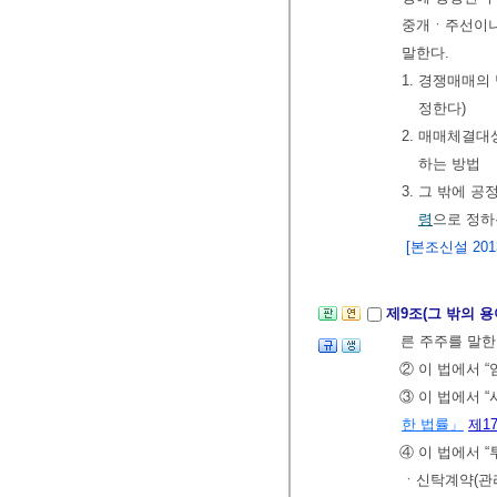
중개ㆍ주선이나
말한다.
1. 경쟁매매
정한다)
2. 매매체결
하는 방법
3. 그 밖에 
령
으로 정하
[본조신설 2013.
제9조(그 밖의 
른 주주를 말한
② 이 법에서 
③ 이 법에서 
한 법률」
제1
④ 이 법에서
ㆍ신탁계약(관