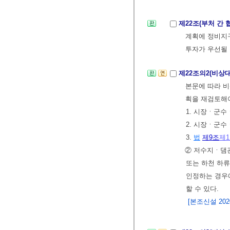
제22조(부처 간 
계획에 정비지
투자가 우선될 
제22조의2(비상
본문에 따라 
획을 재검토해야
1. 시장ㆍ군
2. 시장ㆍ군
3.
법
제9조
제
② 저수지ㆍ댐
또는 하천 하
인정하는 경
할 수 있다.
[본조신설 2020.