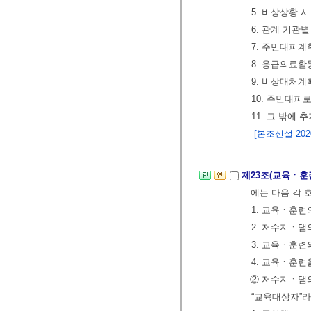
5. 비상상황 
6. 관계 기관
7. 주민대피계
8. 응급의료활
9. 비상대처계
10. 주민대피
11. 그 밖에
[본조신설 2020.
제23조(교육ㆍ훈
에는 다음 각 
1. 교육ㆍ훈련
2. 저수지ㆍ댐
3. 교육ㆍ훈련
4. 교육ㆍ훈련
② 저수지ㆍ댐
“교육대상자”라