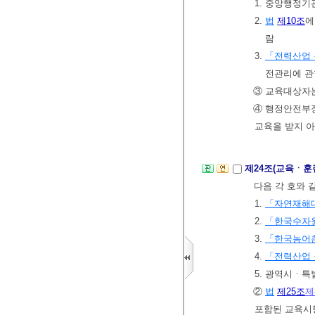
1. 중앙행정
2.
법
제10조
에
람
3.
「전력산업 
전관리에 관
③ 교육대상자는
④ 행정안전부
교육을 받지 아
제24조(교육ㆍ훈
다음 각 호와 
1.
「자연재해
2.
「한국수자
3.
「한국농어
4.
「전력산업 
5. 광역시ㆍ
②
법
제25조
제
포함된 교육시