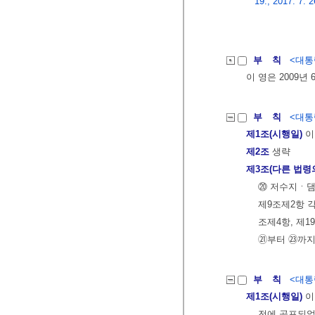
19., 2017. 7. 2
부 칙
<대통령
이 영은 2009년
부 칙
<대통령
제1조(시행일)
이
제2조
생략
제3조(다른 법령
⑳ 저수지ㆍ댐
제9조제2항 각
조제4항, 제1
㉑부터 ㉓까지
부 칙
<대통령
제1조(시행일)
이
전에 공포되었