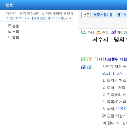
법령
3. 의견 제출 
저수지ㆍ댐의 안전관리 및 재해예방에 관한 법률 시행령
② 제1항에 따
본문
제정·개정이유
별표·
[시행 2025. 3. 4.] [대통령령 제35367호, 2025. 3. 4., 일부개정]
그 의견을 시
본문
한다)할 수 있
부칙
판례
연혁
위임행
③ 시장ㆍ군수
별표
저수지ㆍ댐의 
는 그 의견을 
제21조(행위 제한
사력의 채취 등
2021. 1. 5.>
1. 토지의 형질
2. 토석ㆍ자갈
3. 건축물의
4. 죽목(竹木)
5. 삭제
<2016.
② 관할 시장ㆍ
야 한다. 이 