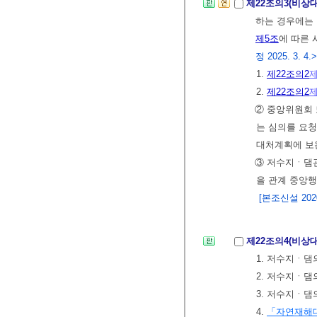
제22조의3(비상
하는 경우에는 
제5조
에 따른
정 2025. 3. 4.>
1.
제22조의2
제
2.
제22조의2
제
② 중앙위원회
는 심의를 요청
대처계획에 보
③ 저수지ㆍ댐
을 관계 중앙
[본조신설 2020.
제22조의4(비상
1. 저수지ㆍ댐
2. 저수지ㆍ댐
3. 저수지ㆍ댐
4.
「자연재해