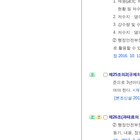
1. 제원(諸元
현황 등 저
2. 저수지ㆍ댐
3. 강수량 및
4. 저수지ㆍ
② 행정안전부
로 활용할 수
정 2016. 10. 11
제25조의2(규제
준으로 3년마다
여야 한다.
<개정
[본조신설 2014.
제26조(과태료의
② 행정안전부
동기, 내용, 