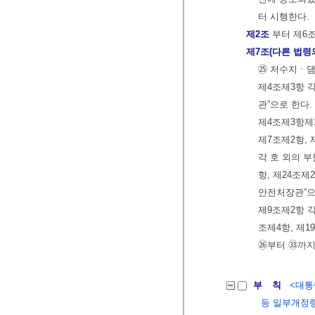
터 시행한다.
제2조
부터 제6
제7조(다른 법령
㉕ 저수지ㆍ댐
제4조제3항 각
관”으로 한다.
제4조제3항제1
제7조제2항, 
각 호 외의 부
항, 제24조제
안전처장관”으
제9조제2항 각
조제4항, 제1
㉖부터 ㉝까지
부 칙
<대통령
등 일부개정