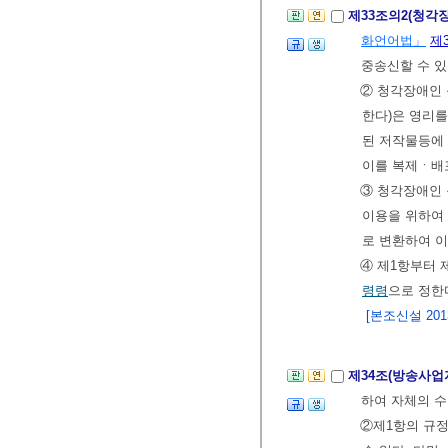
제33조의2(청각
화언어법」
제
중송신할 수 있
② 청각장애인 
한다)은 영리
된 저작물등에 
이를 복제ㆍ배
③ 청각장애인 
이용을 위하여 
로 변환하여 이
④ 제1항부터 
령령
으로 정한
[본조신설 2013.
제34조(방송사업
하여 자체의 수
②제1항의 규정