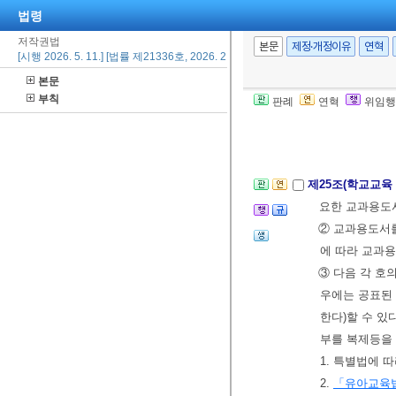
법령
나 계약에 따
저작권법
에 따라 공공
본문
제정·개정이유
연혁
[시행 2026. 5. 11.] [법률 제21336호, 2026. 2. 10., 일부개정]
③ 국가 또는 
본문
경우
「국유재
부칙
판례
연혁
위임행
용하게 할 수 
[본조신설 2013.
제25조(학교교육
요한 교과용도
② 교과용도서를
에 따라 교과
③ 다음 각 호
우에는 공표된
한다)할 수 있
부를 복제등을 
1. 특별법에 
2.
「유아교육