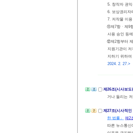
5. 창작자 권
6. 보상권리자
7. 저작물 이
⑪제7항ㆍ제9항
사용 승인 등
⑫제2항부터 
지원기관이 저
지하기 위하여
2024. 2. 27.>
제26조(시사보도
거나 들리는 저
제27조(시사적인
한 법률」
제2
따른 뉴스통신에
이용을 금지하