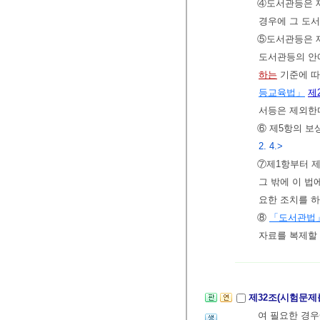
④도서관등은 제
경우에 그 도서
⑤도서관등은 제
도서관등의 안
하는
기준에 따
등교육법」
제
서등은 제외한
⑥ 제5항의 보
2. 4.>
⑦제1항부터 
그 밖에 이 
요한 조치를 하
⑧
「도서관법
자료를 복제할 
제32조(시험문제
여 필요한 경우