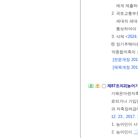
에게 제출하
2. 국토교통
세대의 세
통보하여야 
3. 삭제
<2024.
⑪ 장기주택마련
약종합저축의 
[전문개정 2010.
[제목개정 2014.
제87조의2(농어
가목돈마련저축에
료되거나 가입일
과 저축장려금
12. 23., 2017. 
1. 농어민이 
2. 농어민이
「