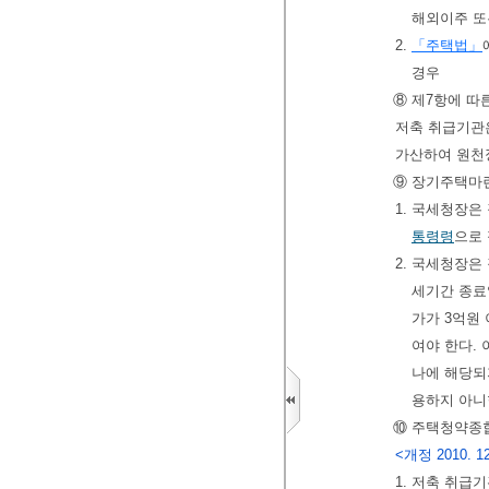
해외이주 
2.
「주택법」
경우
⑧ 제7항에 따
저축 취급기관은
가산하여 원천
⑨ 장기주택마련
1. 국세청장
통령령
으로
2. 국세청장
세기간 종료
가가 3억원
여야 한다. 
나에 해당되
용하지 아니
⑩ 주택청약종
<개정 2010. 12. 
1. 저축 취급