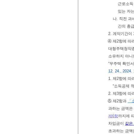
근로소득
있는 자는
나. 직전 
간의 총급
2. 계약기간이
④ 제2항에 따
대형주택청약종
소유하지 아니
“무주택 확인서
12. 24., 2024.
1. 제2항에
“소득공제 
2. 제3항에 
⑤ 제2항과
「
과하는 금액은
제6항
까지에 따
차입금이
같은
초과하는 금액