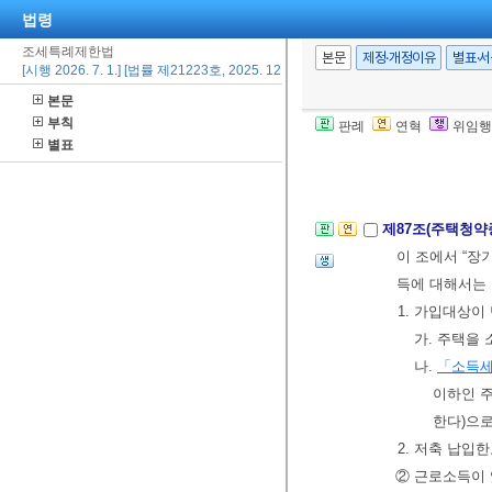
법령
에는 그 초과하
조세특례제한법
합소득금액이 1
본문
제정·개정이유
별표·
[시행 2026. 7. 1.] [법률 제21223호, 2025. 12. 23., 일부개정]
금계좌 중 연금
본문
로 하고, 연금
부칙
판례
연혁
위임행
액이 연 700
별표
[본조신설 2019.
제87조(주택청약
이 조에서 “장
득에 대해서는
1. 가입대상이
가. 주택을
나.
「소득
이하인 
한다)으로
2. 저축 납입
② 근로소득이