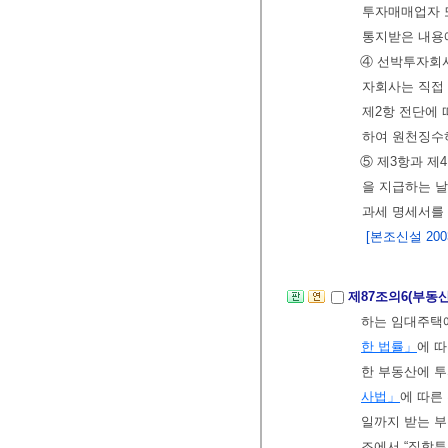
투자매매업자 
통지받은 내용
④ 선박투자회
자회사는 직접
제2항 전단에
하여 원천징수
⑤ 제3항과 제
을 지급하는 
과세 명세서를
[본조신설 2003.
제87조의6(부
하는 임대주택
한 법률」
에 
한 부동산에 
사법」
에 따른
일까지 받는 
조에서 “집합