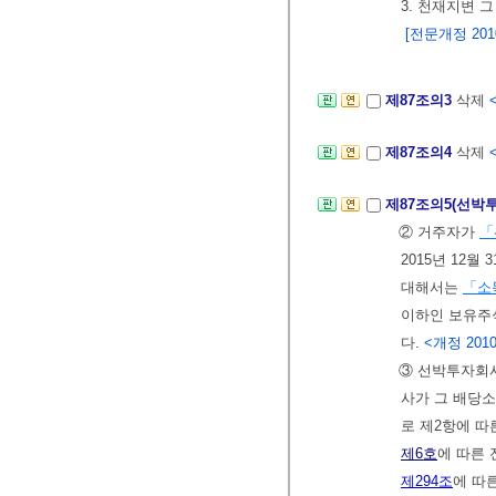
3. 천재지변 
[전문개정 2010.
제87조의3
삭제
<
제87조의4
삭제
제87조의5(선박
② 거주자가
「
2015년 12
대해서는
「소
이하인 보유주
다.
<개정 2010. 
③ 선박투자회
사가 그 배당
로 제2항에 
제6호
에 따른 
제294조
에 따