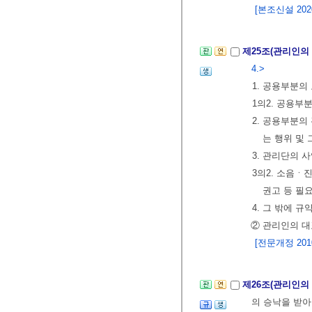
[본조신설 2020.
제25조(관리인의
4.>
1. 공용부분의
1의2. 공용부
2. 공용부분
는 행위 및
3. 관리단의 
3의2. 소음ㆍ
권고 등 필
4. 그 밖에 
② 관리인의 대
[전문개정 2010.
제26조(관리인의
의 승낙을 받아