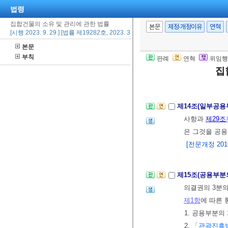
법령
집합건물의 소유 및 관리에 관한 법률
제13조(전유부분
본문
제정·개정이유
연혁
[시행 2023. 9. 29.] [법률 제19282호, 2023. 3. 28., 일부개정]
부분의 처분에 
본문
② 공유자는 그
부칙
판례
연혁
위임행
③ 공용부분에 
집
[전문개정 2010.
제14조(일부공용
사항과
제29조
은 그것을 공
[전문개정 2010.
제15조(공용부분
의결권의 3분의
제1항
에 따른 
1. 공용부분의
2.
「관광진흥