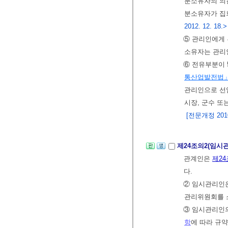
분소유자의 의결
분소유자가 집
2012. 12. 18.>
⑤ 관리인에게 
소유자는 관리
⑥ 전유부분이 
통산업발전법
관리인으로 선
시장, 군수 또
[전문개정 2010.
제24조의2(임시
관계인은
제24
다.
② 임시관리인
관리위원회를 
③ 임시관리인
항
에 따라 규약